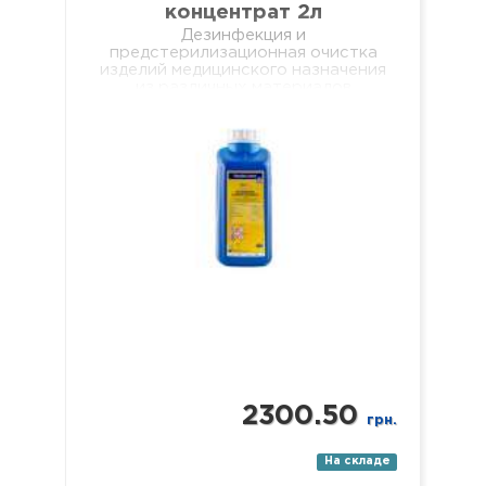
концентрат 2л
Дезинфекция и
предстерилизационная очистка
изделий медицинского назначения
из различных материалов
одноразового и многоразового
использования, включая:
хирургические (в т.ч.
микрохирургические),
стоматологические (в т.ч.
эндодонтические и вращающиеся
с…
2300.50
грн.
На складе