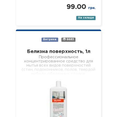
99.00
грн.
На складе
Витрина
6683
Белизна поверхность, 1л
Профессиональное
концентрированное средство для
мытья всех видов поверхностей
(стен, подоконников, полов, твердой
мебели, обеденных столов,
журнальных столиков, рабочих
поверхностей, оборудования в
лечебных учреждениях разного
профиля). Свойства: -…