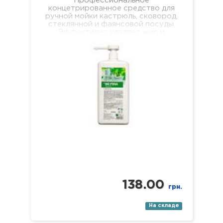
Профессиональное
концетрированное средство для
ручной мойки кастрюль, сковород,
стеклянной и фаянсовой посуды.
Эффективно удаляет жир и
пищевые загрязнения, хорошо
пенится и легко смывается, не
оставляя мыльной…
138.00
грн.
На складе