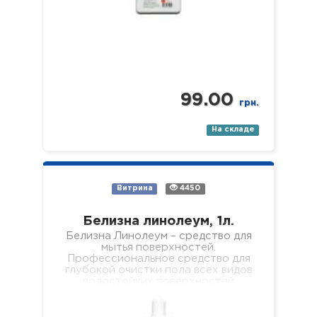
99.00
грн.
На складе
Витрина
4450
Белизна линолеум, 1л.
Белизна Линолеум – средство для
мытья поверхностей.
Профессиональное средство для
глубокой очистки пола всех видов
водостойких поверхностей
(линолеума, кафеля, ламината,
паркета, пластика, стекла, зеркал
и…