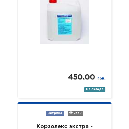
например, в…
450.00
грн.
На складе
Витрина
2339
Корзолекс экстра -