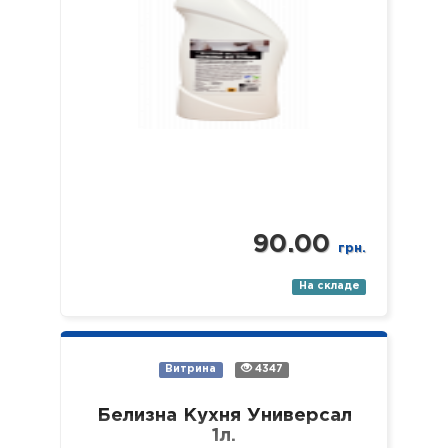
отложений с внутренних
поверхностей…
90.00
грн.
На складе
Витрина
4347
Белизна Кухня Универсал
1л.