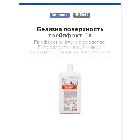
Витрина
5969
Белизна поверхность
грейпфрут, 1л
Профессиональное средство.
Гипоаллергенное. Жидкое,
концентрированное, бесхлорное
мягкое средство для качественного
очищения всех видов поверхностей
(стен, подоконников, полов, мебели,
обеденных столов, журнальных
столиков и т.д.). Не оставляет
разводов…