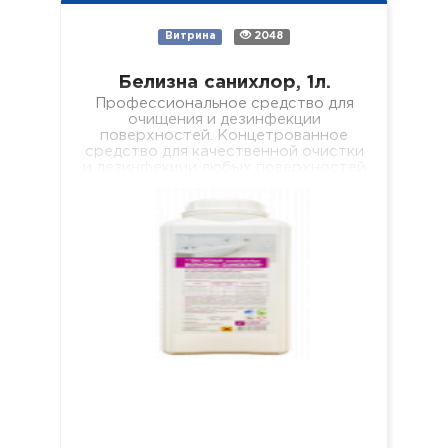
Витрина
2048
Белизна санихлор, 1л.
Профессиональное средство для
очищения и дезинфекции
поверхностей. Концетрованное
средство для качественной очистки
и дезинфекции любых поверхностей
(пол, стены, кафель, сантехника,
раковины, ванны, душевые поддоны
и т.п.). Средство…