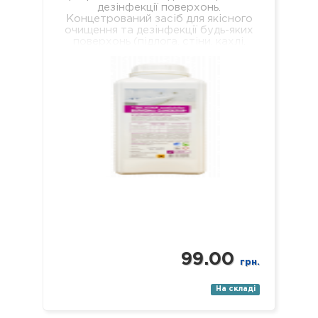
дезінфекції поверхонь.
Концетрований засіб для якісного
очищення та дезінфекції будь-яких
поверхонь (підлога, стіни, кахлі,
сантехніка, раковини, ванни, душові
піддони тощо). Засіб якісно…
99.00
грн.
На складі