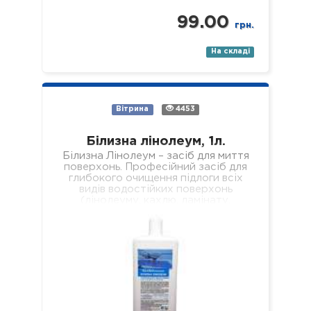
99.00
грн.
На складі
Вітрина
4453
Білизна лінолеум, 1л.
Білизна Лінолеум – засіб для миття
поверхонь. Професійний засіб для
глибокого очищення підлоги всіх
видів водостійких поверхонь
(лінолеуму, кахлю, ламінату,
паркету, пластику, скла, дзеркал
тощо). Склад: нетоногенні…