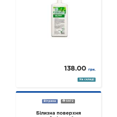
138.00
грн.
На складі
Вітрина
5972
Білизна поверхня