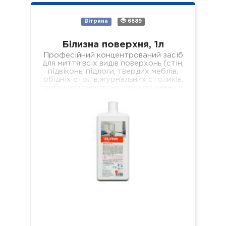
Вітрина
6689
Білизна поверхня, 1л
Професійний концентрований засіб
для миття всіх видів поверхонь (стін,
підвіконь, підлоги, твердих меблів,
обідніх столів,журнальних столиків,
робочих поверхонь, устаткування у
лікувальних установах різного
профілю). Властивості: -
економічний; -…