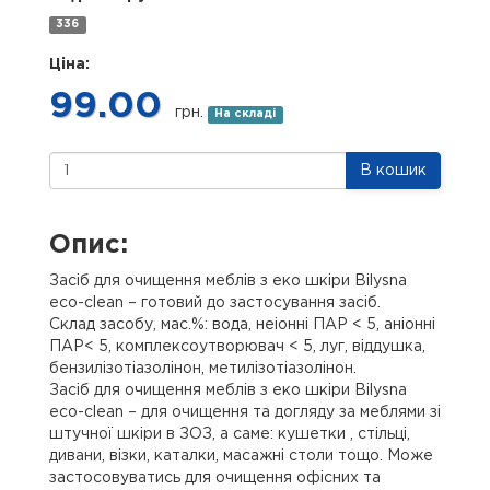
336
Ціна:
99.00
грн.
На складі
В кошик
Опис:
Засіб для очищення меблів з еко шкіри Bilysna
eco-clean – готовий до застосування засіб.
Склад засобу, мас.%: вода, неіонні ПАР < 5, аніонні
ПАР< 5, комплексоутворювач < 5, луг, віддушка,
бензилізотіазолінон, метилізотіазолінон.
Засіб для очищення меблів з еко шкіри Bilysna
eco-clean – для очищення та догляду за меблями зі
штучної шкіри в ЗОЗ, а саме: кушетки , стільці,
дивани, візки, каталки, масажні столи тощо. Може
застосовуватись для очищення офісних та