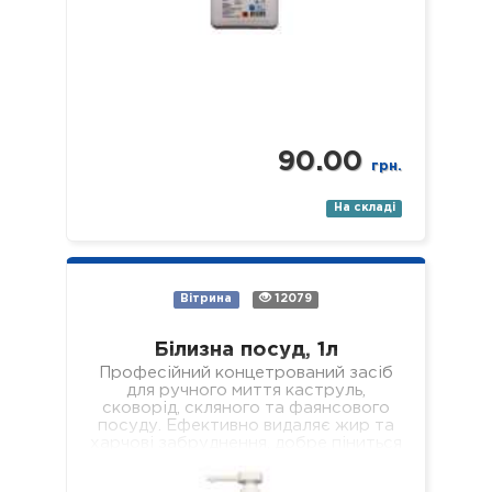
90.00
грн.
На складі
Вітрина
12079
Білизна посуд, 1л
Професійний концетрований засіб
для ручного миття каструль,
сковорід, скляного та фаянсового
посуду. Ефективно видаляє жир та
харчові забруднення, добре піниться
і легко змивається, не залишаючи
мильної…