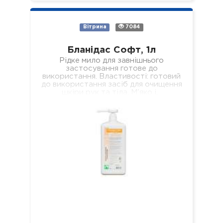
Вітрина
7084
Бланідас Софт, 1л
Рідке мило для завнішнього
застосування готове до
використання. Властивості: готовий
до використання засіб для очищення
шкіри рук та тіла. М'яко і…