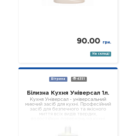
90.00
грн.
На складі
Вітрина
4351
Білизна Кухня Універсал 1л.
Кухня Універсал - універсальний
миючий засіб для кухні. Професійний
засіб для безпечного та якісного
миття всіх видів твердих,
водостійких поверхонь на кухні
(підлога, стіни, підвіконня, стеля,…