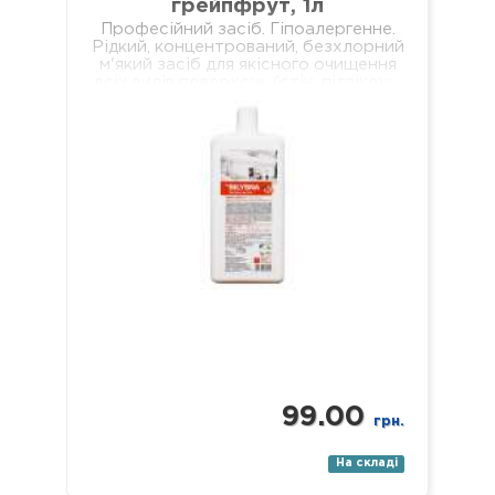
грейпфрут, 1л
Професійний засіб. Гіпоалергенне.
Рідкий, концентрований, безхлорний
м'який засіб для якісного очищення
всіх видів поверхонь (стін, підвіконь,
підлог, меблів, обідніх столів,
журнальних столиків тощо). Не
залишає брудних разводів…
99.00
грн.
На складі