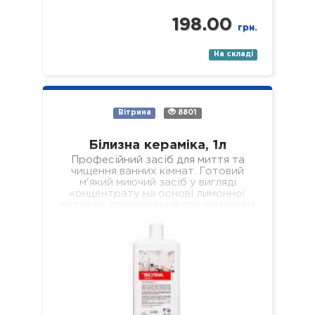
198.00
грн.
На складі
Вітрина
8801
Білизна кераміка, 1л
Професійний засіб для миття та
чищення ванних кімнат. Готовий
м'який миючий засіб у вигляді
концентрату на основі лимонної
кислоти, призначений для очищення
всіх поверхонь з керамічним…