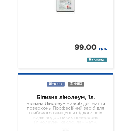
99.00
грн.
На складі
Вітрина
4453
Білизна лінолеум, 1л.
Білизна Лінолеум – засіб для миття
поверхонь. Професійний засіб для
глибокого очищення підлоги всіх
видів водостійких поверхонь
(лінолеуму, кахлю, ламінату,
паркету, пластику, скла, дзеркал