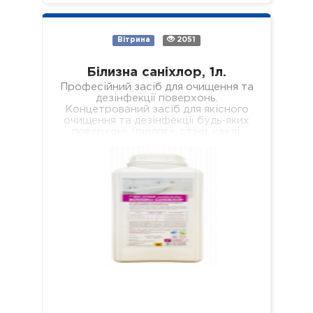
Вітрина
2051
Білизна саніхлор, 1л.
Професійний засіб для очищення та
дезінфекції поверхонь.
Концетрований засіб для якісного
очищення та дезінфекції будь-яких
поверхонь (підлога, стіни, кахлі,
сантехніка, раковини, ванни, душові
піддони тощо). Засіб якісно…