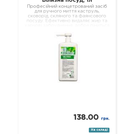
Білизна посуд, 1л
Професійний концетрований засіб
для ручного миття каструль,
сковорід, скляного та фаянсового
посуду. Ефективно видаляє жир та
харчові забруднення, добре піниться
і легко змивається, не залишаючи
мильної…
138.00
грн.
На складі