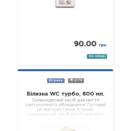
90.00
грн.
На складі
Вітрина
2779
Білизна WC турбо, 800 мл.
Сильнодіючий засіб для миття
сантехнічного обладнання. Готовий
до використання, в'язкий,
сильнодіючий засіб для безпечного
та якісного видалення сечового
каменю, кальцієвих та вапняних
відкладень з внутрішніх поверхонь…