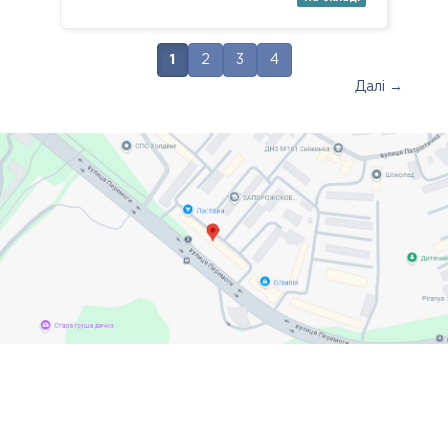
1
2
3
4
Далі →