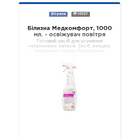
Вітрина
10107
Білизна Медкомфорт, 1000
мл. - освіжувач повітря
Готовий засіб для усунення
неприємних запахів. Засіб знищює
неприємні запахи біологічних
виділень у відділеннях лікувальних
установ різного профілю,
навчальних та дошкільних закладах,
у місцях громадського харчування…