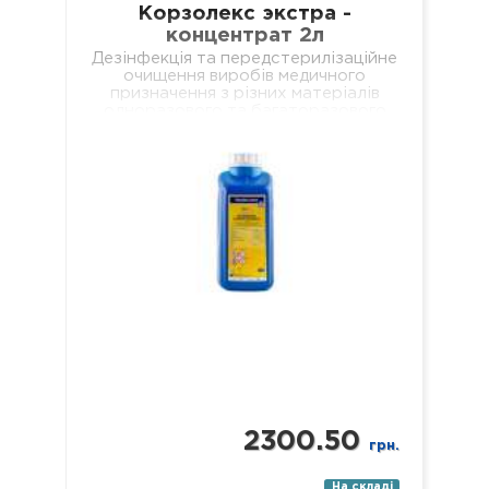
Корзолекс экстра -
концентрат 2л
Дезінфекція та передстерилізаційне
очищення виробів медичного
призначення з різних матеріалів
одноразового та багаторазового
використання, включаючи: хірургічні
(в т.ч. мікрохірургічні),
стоматологічні (в т.ч. ендодонтичні
та обертові з…
2300.50
грн.
На складі