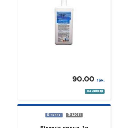
тощо). Склад: нетоногенні…
90.00
грн.
На складі
Вітрина
12081