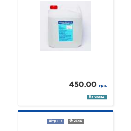
використовується, наприклад, як…
450.00
грн.
На складі
Вітрина
2340