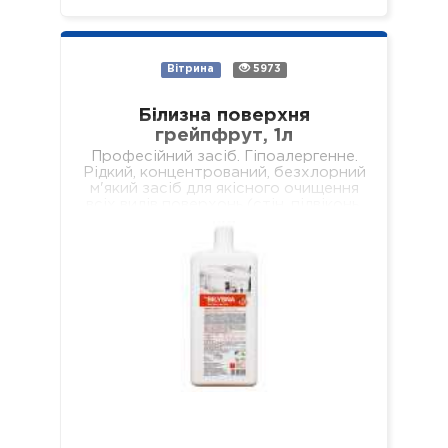
Вітрина
5973
Білизна поверхня
грейпфрут, 1л
Професійний засіб. Гіпоалергенне.
Рідкий, концентрований, безхлорний
м'який засіб для якісного очищення
всіх видів поверхонь (стін, підвіконь,
підлог, меблів, обідніх столів,
журнальних столиків тощо). Не
залишає брудних разводів…