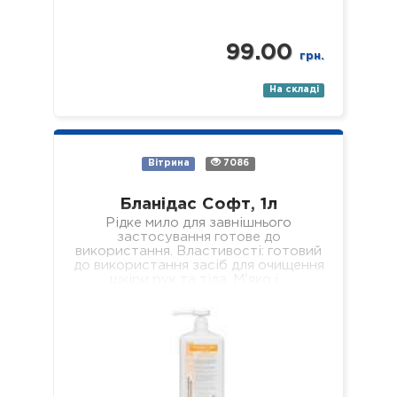
99.00
грн.
На складі
Вітрина
7086
Бланідас Софт, 1л
Рідке мило для завнішнього
застосування готове до
використання. Властивості: готовий
до використання засіб для очищення
шкіри рук та тіла. М'яко і…