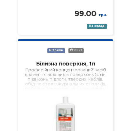
99.00
грн.
На складі
Вітрина
6691
Білизна поверхня, 1л
Професійний концентрований засіб
для миття всіх видів поверхонь (стін,
підвіконь, підлоги, твердих меблів,
обідніх столів,журнальних столиків,
робочих поверхонь, устаткування у
лікувальних установах різного
профілю). Властивості: -
економічний; -…