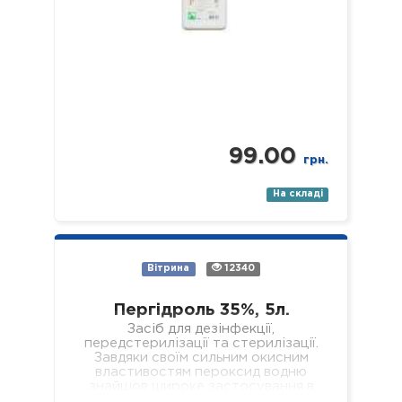
99.00
грн.
На складі
Вітрина
12340
Пергідроль 35%, 5л.
Засіб для дезінфекції,
передстерилізації та стерилізації.
Завдяки своїм сильним окисним
властивостям пероксид водню
знайшов широке застосування в
побуті та промисловості, де