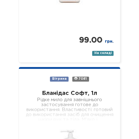
99.00
грн.
На складі
Вітрина
7081
Бланідас Софт, 1л
Рідке мило для завнішнього
застосування готове до
використання. Властивості: готовий
до використання засіб для очищення
шкіри рук та тіла. М'яко і…