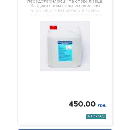
передстерилізації та стерилізації.
Завдяки своїм сильним окисним
властивостям пероксид водню
знайшов широке застосування в
побуті та промисловості, де
використовується, наприклад, як…
450.00
грн.
На складі