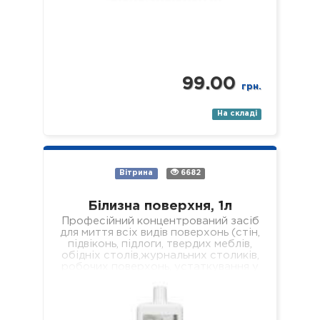
99.00
грн.
На складі
Вітрина
6682
Білизна поверхня, 1л
Професійний концентрований засіб
для миття всіх видів поверхонь (стін,
підвіконь, підлоги, твердих меблів,
обідніх столів,журнальних столиків,
робочих поверхонь, устаткування у
лікувальних установах різного
профілю). Властивості: -
економічний; -…