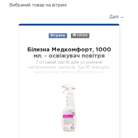
Вибраний товар на вітрині
Далі →
Вітрина
10100
Білизна Медкомфорт, 1000
мл. - освіжувач повітря
Готовий засіб для усунення
неприємних запахів. Засіб знищює
неприємні запахи біологічних
виділень у відділеннях лікувальних
установ різного профілю,
навчальних та дошкільних закладах,
у місцях громадського харчування…