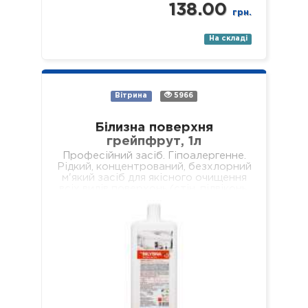
138.00
грн.
На складі
Вітрина
5966
Білизна поверхня
грейпфрут, 1л
Професійний засіб. Гіпоалергенне.
Рідкий, концентрований, безхлорний
м'який засіб для якісного очищення
всіх видів поверхонь (стін, підвіконь,
підлог, меблів, обідніх столів,
журнальних столиків тощо). Не
залишає брудних разводів…