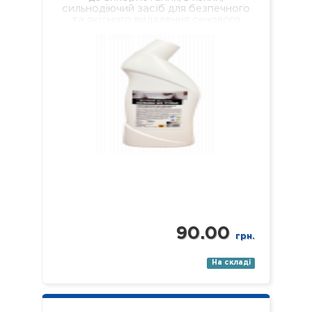
сильнодіючий засіб для безпечного
та якісного видалення сечового
каменю, кальцієвих та вапняних
відкладень з внутрішніх поверхонь…
90.00
грн.
На складі