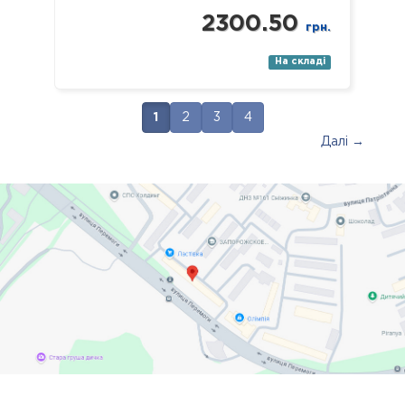
2300.50
грн.
На складі
1
2
3
4
Далі →