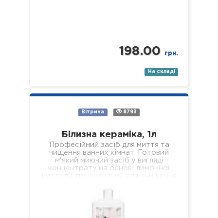
198.00
грн.
На складі
Вітрина
8793
Білизна кераміка, 1л
Професійний засіб для миття та
чищення ванних кімнат. Готовий
м'який миючий засіб у вигляді
концентрату на основі лимонної
кислоти, призначений для очищення
всіх поверхонь з керамічним…