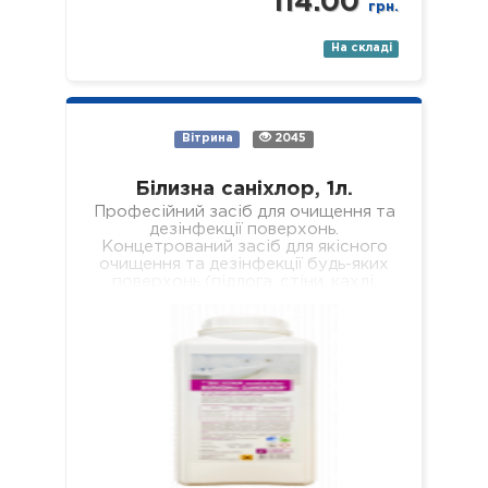
114.00
грн.
На складі
Вітрина
2045
Білизна саніхлор, 1л.
Професійний засіб для очищення та
дезінфекції поверхонь.
Концетрований засіб для якісного
очищення та дезінфекції будь-яких
поверхонь (підлога, стіни, кахлі,
сантехніка, раковини, ванни, душові
піддони тощо). Засіб якісно…