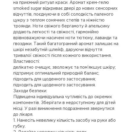
на приємний ритуал краси. Аромат крем-гелю
smoked sugar відкриває двері до нових сенсорних
відчуттів, поєднуючи в собі солодкість паленого
цукру з теплом сонячних степів та ніжністю
троянди. Ноти свіжого бергамоту й апельсину
додають легкості та свіжості, гармонійно
врівноважуючи насичені ноти тютюну, лаванди та
гвоздики. Такий багатогранний аромат залишає на
шкірі незабутній шлейф, даруючи відчуття
тривалої свіжості після кожного використання.
Властивості:
делікатно очищує, зволожує та пом’якшує шкіру;
підтримує оптимальний природній баланс;
підходить для щоденного застосування;
підходить для щоденного застосування.
Заходи безпеки:
Підвищена індивідуальна чутливість до окремих
компонентів. Зберігати в недоступному для дітей
місці. У разі виникнення подразнення звернутися
до лікаря.
1. Нанесіть невелику кількість засобу на руки або
губку.