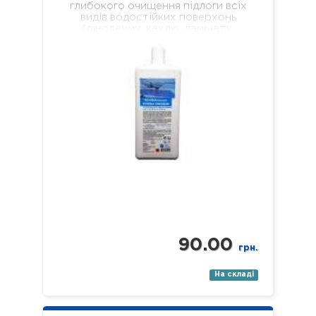
глибокого очищення підлоги всіх
видів водостійких поверхонь
(лінолеуму, кахлю, ламінату,
паркету, пластику, скла, дзеркал
тощо). Склад: нетоногенні…
90.00
грн.
На складі