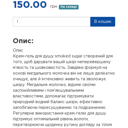
150.00
грн.
На складі
В кошик
Опис:
Опис
Крем-гель для душу smoked sugar створений для
того, щоб дарувати вашій шкірі неперевершену
м’якість та шовковистість. Завдяки формулі на
основі мигдального молочка він не лише делікатно
очищує, але й інтенсивно живить та зволожує
шкіру. Мигдальне молочко, відоме своїми
заспокійливими і пом’якшувальними
властивостями, допомагає підтримувати
природний водний баланс шкіри, ефективно
запобігаючи пересушуванню та подразненню.
Регулярне використання крем-гелю для душу
підтримує оптимальний рівень вологи,
перетворюючи щоденну рутину догляду за тілом