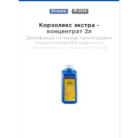
Вітрина
2338
Корзолекс экстра -
концентрат 2л
Дезінфекція та передстерилізаційне
очищення виробів медичного
призначення з різних матеріалів
одноразового та багаторазового
використання, включаючи: хірургічні
(в т.ч. мікрохірургічні),
стоматологічні (в т.ч. ендодонтичні
та обертові з…