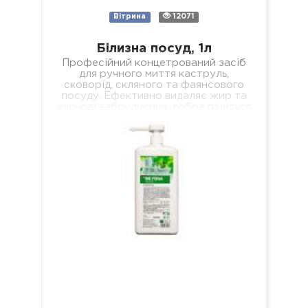
Вітрина
12071
Білизна посуд, 1л
Професійний концетрований засіб
для ручного миття каструль,
сковорід, скляного та фаянсового
посуду. Ефективно видаляє жир та
харчові забруднення, добре піниться
і легко змивається, не залишаючи
мильної…