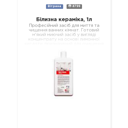
Вітрина
8799
Білизна кераміка, 1л
Професійний засіб для миття та
чищення ванних кімнат. Готовий
м'який миючий засіб у вигляді
концентрату на основі лимонної
кислоти, призначений для очищення
всіх поверхонь з керамічним…