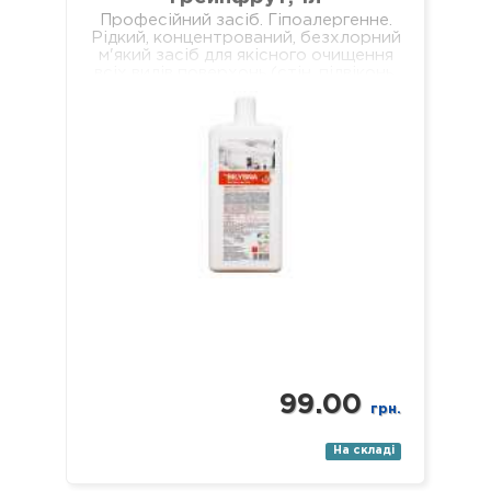
Професійний засіб. Гіпоалергенне.
Рідкий, концентрований, безхлорний
м'який засіб для якісного очищення
всіх видів поверхонь (стін, підвіконь,
підлог, меблів, обідніх столів,
журнальних столиків тощо). Не
залишає брудних разводів…
99.00
грн.
На складі