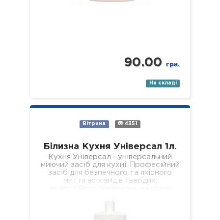
90.00
грн.
На складі
Вітрина
4351
Білизна Кухня Універсал 1л.
Кухня Універсал - універсальний
миючий засіб для кухні. Професійний
засіб для безпечного та якісного
миття всіх видів твердих,
водостійких поверхонь на кухні
(підлога, стіни, підвіконня, стеля,…