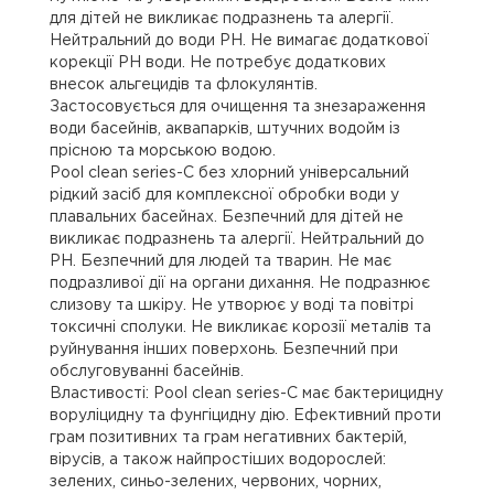
для дітей не викликає подразнень та алергії.
Нейтральний до води РН. Не вимагає додаткової
корекції PH води. Не потребує додаткових
внесок альгецидів та флокулянтів.
Застосовується для очищення та знезараження
води басейнів, аквапарків, штучних водойм із
прісною та морською водою.
Pool clean series-C без хлорний універсальний
рідкий засіб для комплексної обробки води у
плавальних басейнах. Безпечний для дітей не
викликає подразнень та алергії. Нейтральний до
РН. Безпечний для людей та тварин. Не має
подразливої дії на органи дихання. Не подразнює
слизову та шкіру. Не утворює у воді та повітрі
токсичні сполуки. Не викликає корозії металів та
руйнування інших поверхонь. Безпечний при
обслуговуванні басейнів.
Властивості: Pool clean series-С має бактерицидну
воруліцидну та фунгіцидну дію. Ефективний проти
грам позитивних та грам негативних бактерій,
вірусів, а також найпростіших водорослей:
зелених, синьо-зелених, червоних, чорних,