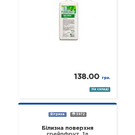
138.00
грн.
На складі
Вітрина
5972
Білизна поверхня
грейпфрут, 1л