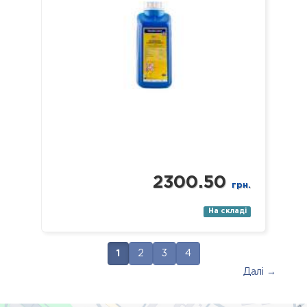
стоматологічні (в т.ч. ендодонтичні
та обертові з…
2300.50
грн.
На складі
1
2
3
4
Далі →