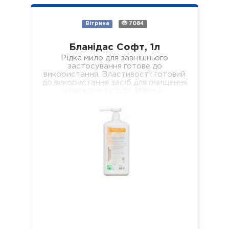
Вітрина
7084
Бланідас Софт, 1л
Рідке мило для завнішнього
застосування готове до
використання. Властивості: готовий
до використання засіб для очищення
шкіри рук та тіла. М'яко і…