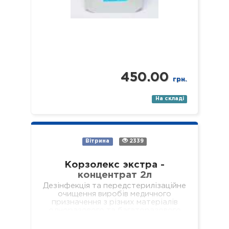
450.00
грн.
На складі
Вітрина
2339
Корзолекс экстра -
концентрат 2л
Дезінфекція та передстерилізаційне
очищення виробів медичного
призначення з різних матеріалів
одноразового та багаторазового
використання, включаючи: хірургічні
(в т.ч. мікрохірургічні),