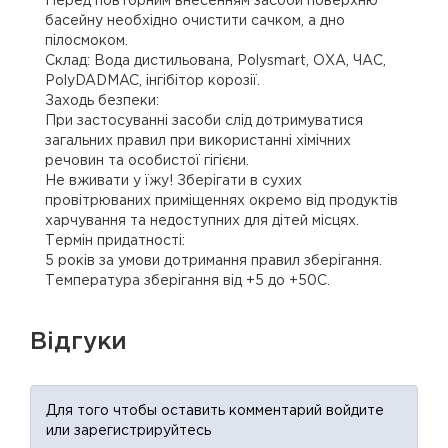
Перед повторним внесенням засоби поверхню
басейну необхідно очистити сачком, а дно
пілосмоком.
Склад: Вода дистильована, Polysmart, ОХА, ЧАС,
PolyDADMAC, інгібітор корозії.
Заходь безпеки:
При застосуванні засоби слід дотримуватися
загальних правил при використанні хімічних
речовин та особистої гігієни.
Не вживати у їжу! Зберігати в сухих
провітрюваних приміщеннях окремо від продуктів
харчування та недоступних для дітей місцях.
Термін придатності:
5 років за умови дотримання правил зберігання.
Температура зберігання від +5 до +50С.
Відгуки
Для того чтобы оставить комментарий войдите
или зарегистрируйтесь