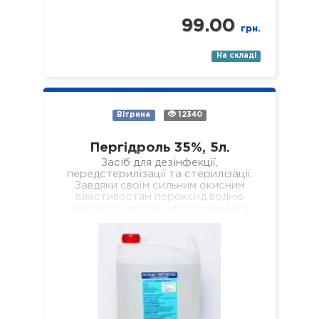
99.00
грн.
На складі
Вітрина
12340
Пергідроль 35%, 5л.
Засіб для дезінфекції,
передстерилізації та стерилізації.
Завдяки своїм сильним окисним
властивостям пероксид водню
знайшов широке застосування в
побуті та промисловості, де
використовується, наприклад, як…