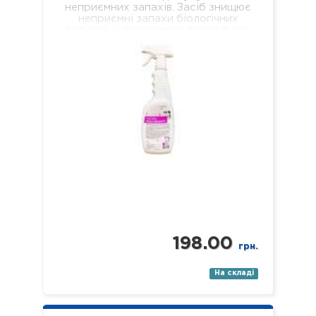
неприємних запахів. Засіб знищює
неприємні запахи біологічних
виділень у відділеннях лікувальних
установ різного профілю,
навчальних та дошкільних закладах,
у місцях громадського харчування…
198.00
грн.
На складі