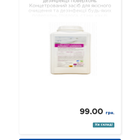
дезінфекції поверхонь.
Концетрований засіб для якісного
очищення та дезінфекції будь-яких
поверхонь (підлога, стіни, кахлі,
сантехніка, раковини, ванни, душові
піддони тощо). Засіб якісно…
99.00
грн.
На складі