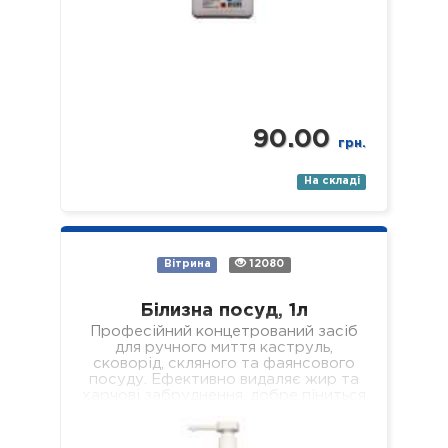
90.00
грн.
На складі
Вітрина
12080
Білизна посуд, 1л
Професійний концетрований засіб
для ручного миття каструль,
сковорід, скляного та фаянсового
посуду. Ефективно видаляє жир та
харчові забруднення, добре піниться
і легко змивається, не залишаючи
мильної…