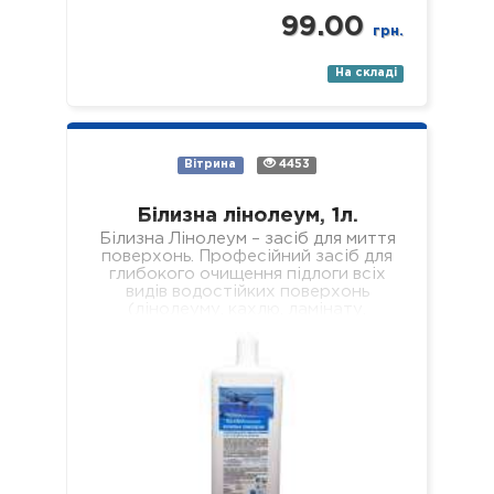
99.00
грн.
На складі
Вітрина
4453
Білизна лінолеум, 1л.
Білизна Лінолеум – засіб для миття
поверхонь. Професійний засіб для
глибокого очищення підлоги всіх
видів водостійких поверхонь
(лінолеуму, кахлю, ламінату,
паркету, пластику, скла, дзеркал
тощо). Склад: нетоногенні…