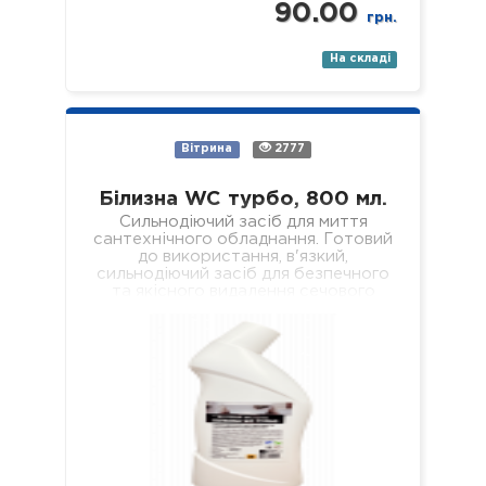
90.00
грн.
На складі
Вітрина
2777
Білизна WC турбо, 800 мл.
Сильнодіючий засіб для миття
сантехнічного обладнання. Готовий
до використання, в'язкий,
сильнодіючий засіб для безпечного
та якісного видалення сечового
каменю, кальцієвих та вапняних
відкладень з внутрішніх поверхонь…