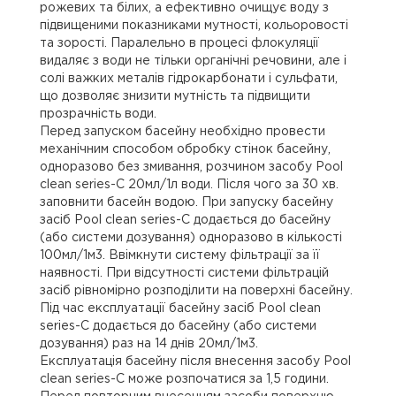
рожевих та білих, а ефективно очищує воду з
підвищеними показниками мутності, кольоровості
та зорості. Паралельно в процесі флокуляції
видаляє з води не тільки органічні речовини, але і
солі важких металів гідрокарбонати і сульфати,
що дозволяє знизити мутність та підвищити
прозрачність води.
Перед запуском басейну необхідно провести
механічним способом обробку стінок басейну,
одноразово без змивання, розчином засобу Pool
clean series-С 20мл/1л води. Після чого за 30 хв.
заповнити басейн водою. При запуску басейну
засіб Pool clean series-С додається до басейну
(або системи дозування) одноразово в кількості
100мл/1м3. Ввімкнути систему фільтрації за її
наявності. При відсутності системи фільтрацій
засіб рівномірно розподілити на поверхні басейну.
Під час експлуатації басейну засіб Pool clean
series-С додається до басейну (або системи
дозування) раз на 14 днів 20мл/1м3.
Експлуатація басейну після внесення засобу Pool
clean series-С може розпочатися за 1,5 години.