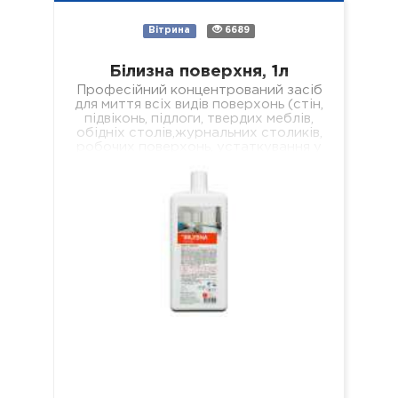
Вітрина
6689
Білизна поверхня, 1л
Професійний концентрований засіб
для миття всіх видів поверхонь (стін,
підвіконь, підлоги, твердих меблів,
обідніх столів,журнальних столиків,
робочих поверхонь, устаткування у
лікувальних установах різного
профілю). Властивості: -
економічний; -…