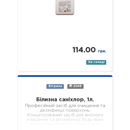
114.00
грн.
На складі
Вітрина
2048
Білизна саніхлор, 1л.
Професійний засіб для очищення та
дезінфекції поверхонь.
Концетрований засіб для якісного
очищення та дезінфекції будь-яких
поверхонь (підлога, стіни, кахлі,
сантехніка, раковини, ванни, душові