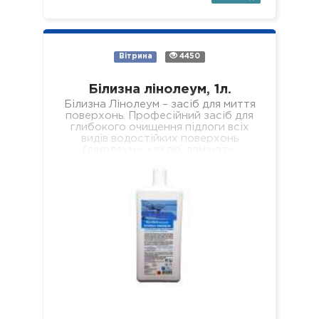
Вітрина
4450
Білизна лінолеум, 1л.
Білизна Лінолеум – засіб для миття
поверхонь. Професійний засіб для
глибокого очищення підлоги всіх
видів водостійких поверхонь
(лінолеуму, кахлю, ламінату,
паркету, пластику, скла, дзеркал
тощо). Склад: нетоногенні…