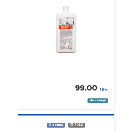
підлог, меблів, обідніх столів,
журнальних столиків тощо). Не
залишає брудних разводів…
99.00
грн.
На складі
Вітрина
7082