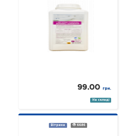
піддони тощо). Засіб якісно…
99.00
грн.
На складі
Вітрина
6686