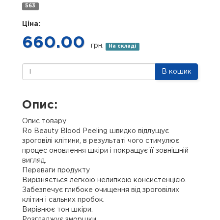
563
Ціна:
660.00
грн.
На складі
В кошик
Опис:
Опис товару
Ro Beauty Blood Peeling швидко відлущує
зроговілі клітини, в результаті чого стимулює
процес оновлення шкіри і покращує її зовнішній
вигляд.
Переваги продукту
Вирізняється легкою нелипкою консистенцією.
Забезпечує глибоке очищення від зроговілих
клітин і сальних пробок.
Вирівнює тон шкіри.
Розгладжує зморшки.