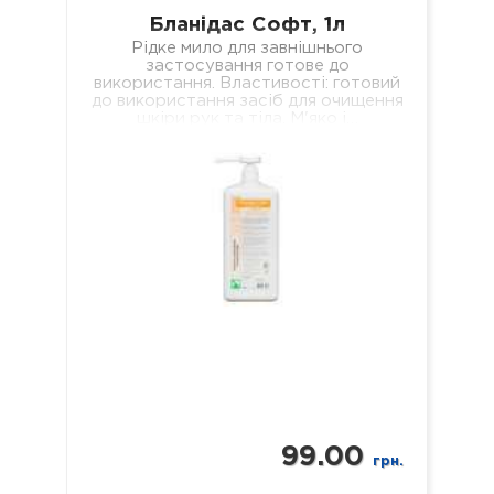
Бланідас Софт, 1л
Рідке мило для завнішнього
застосування готове до
використання. Властивості: готовий
до використання засіб для очищення
шкіри рук та тіла. М'яко і…
99.00
грн.