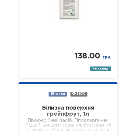
138.00
грн.
На складі
Вітрина
5970
Білизна поверхня
грейпфрут, 1л
Професійний засіб. Гіпоалергенне.
Рідкий, концентрований, безхлорний
м'який засіб для якісного очищення
всіх видів поверхонь (стін, підвіконь,