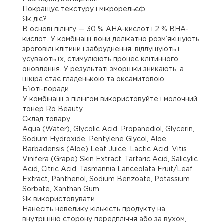
Покращує текстуру і мікрорельєф.
Як діє?
В основі пілінгу — 30 % AHA-кислот і 2 % BHA-
кислот. У комбінації вони делікатно розм’якшують
зроговілі клітини і забруднення, відлущують і
усувають їх, стимулюють процес клітинного
оновлення. У результаті зморшки зникають, а
шкіра стає гладенькою та оксамитовою.
Б’юті-поради
У комбінації з пілінгом використовуйте і молочний
тонер Ro Beauty.
Склад товару
Aqua (Water), Glycolic Acid, Propanediol, Glycerin,
Sodium Hydroxide, Pentylene Glycol, Aloe
Barbadensis (Aloe) Leaf Juice, Lactic Acid, Vitis
Vinifera (Grape) Skin Extract, Tartaric Acid, Salicylic
Acid, Citric Acid, Tasmannia Lanceolata Fruit/Leaf
Extract, Panthenol, Sodium Benzoate, Potassium
Sorbate, Xanthan Gum.
Як використовувати
Нанесіть невелику кількість продукту на
внутрішню сторону передпліччя або за вухом,