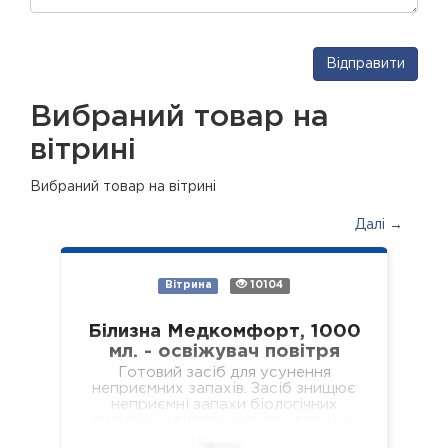
Відправити
Вибраний товар на
вітрині
Вибраний товар на вітрині
Далі →
Вітрина
10104
Білизна Медкомфорт, 1000
мл. - освіжувач повітря
Готовий засіб для усунення
неприємних запахів. Засіб знищює
неприємні запахи біологічних
виділень у відділеннях лікувальних
установ різного профілю,