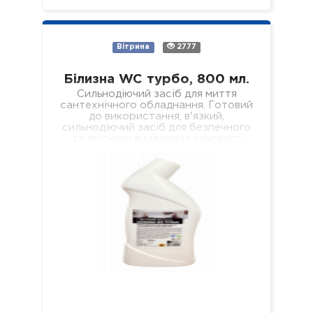
Вітрина
2777
Білизна WC турбо, 800 мл.
Сильнодіючий засіб для миття
сантехнічного обладнання. Готовий
до використання, в'язкий,
сильнодіючий засіб для безпечного
та якісного видалення сечового
каменю, кальцієвих та вапняних
відкладень з внутрішніх поверхонь…