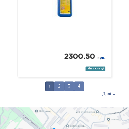
2300.50
грн.
На складі
1
2
3
4
Далі →