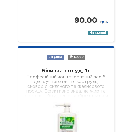
90.00
грн.
На складі
Вітрина
12079
Білизна посуд, 1л
Професійний концетрований засіб
для ручного миття каструль,
сковорід, скляного та фаянсового
посуду. Ефективно видаляє жир та
харчові забруднення, добре піниться
і легко змивається, не залишаючи
мильної…