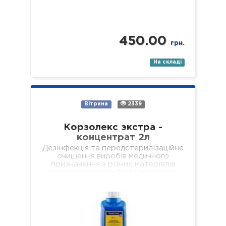
450.00
грн.
На складі
Вітрина
2339
Корзолекс экстра -
концентрат 2л
Дезінфекція та передстерилізаційне
очищення виробів медичного
призначення з різних матеріалів
одноразового та багаторазового
використання, включаючи: хірургічні
(в т.ч. мікрохірургічні),
стоматологічні (в т.ч. ендодонтичні
та обертові з…