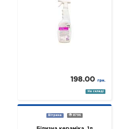
навчальних та дошкільних закладах,
у місцях громадського харчування…
198.00
грн.
На складі
Вітрина
8796
Білизна кераміка, 1л