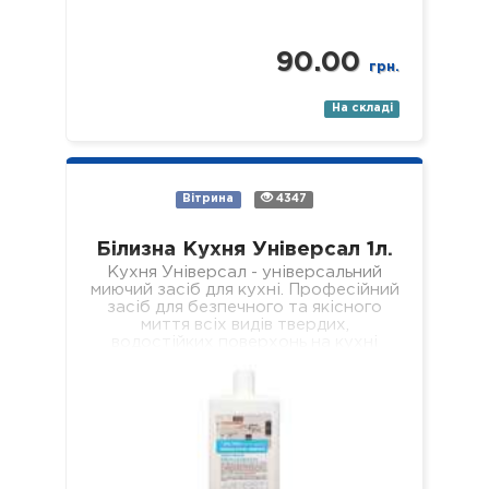
90.00
грн.
На складі
Вітрина
4347
Білизна Кухня Універсал 1л.
Кухня Універсал - універсальний
миючий засіб для кухні. Професійний
засіб для безпечного та якісного
миття всіх видів твердих,
водостійких поверхонь на кухні
(підлога, стіни, підвіконня, стеля,…