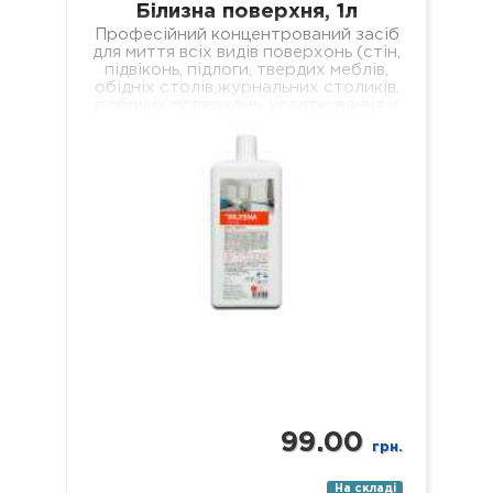
Білизна поверхня, 1л
Професійний концентрований засіб
для миття всіх видів поверхонь (стін,
підвіконь, підлоги, твердих меблів,
обідніх столів,журнальних столиків,
робочих поверхонь, устаткування у
лікувальних установах різного
профілю). Властивості: -
економічний; -…
99.00
грн.
На складі