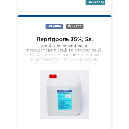
На складі
Вітрина
12333
Пергідроль 35%, 5л.
Засіб для дезінфекції,
передстерилізації та стерилізації.
Завдяки своїм сильним окисним
властивостям пероксид водню
знайшов широке застосування в
побуті та промисловості, де
використовується, наприклад, як…