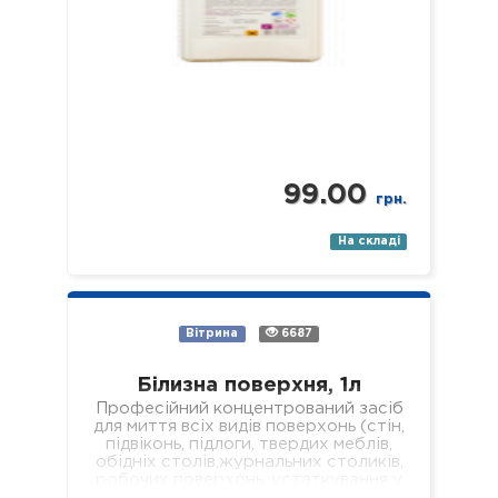
99.00
грн.
На складі
Вітрина
6687
Білизна поверхня, 1л
Професійний концентрований засіб
для миття всіх видів поверхонь (стін,
підвіконь, підлоги, твердих меблів,
обідніх столів,журнальних столиків,
робочих поверхонь, устаткування у
лікувальних установах різного