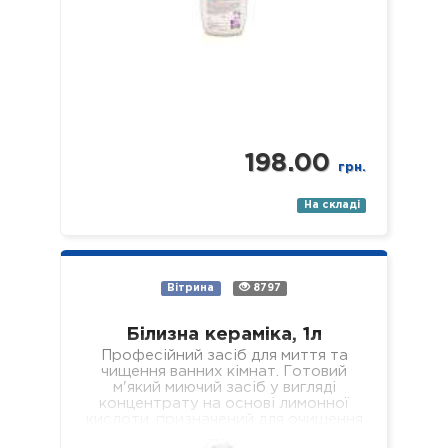
198.00
грн.
На складі
Вітрина
8797
Білизна кераміка, 1л
Професійний засіб для миття та
чищення ванних кімнат. Готовий
м'який миючий засіб у вигляді
концентрату на основі лимонної
кислоти, призначений для очищення
всіх поверхонь з керамічним…