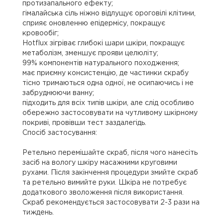
протизапального ефекту;
гімалайська сіль ніжно відлущує ороговілі клітини,
сприяє оновленню епідермісу, покращує
кровообіг;
Hotflux зігріває глибокі шари шкіри, покращує
метаболізм, зменшує прояви целюліту;
99% компонентів натурального походження;
має приємну консистенцію, де частинки скрабу
тісно тримаються одна одної, не осипаючись і не
забруднюючи ванну;
підходить для всіх типів шкіри, але слід особливо
обережно застосовувати на чутливому шкірному
покриві, провівши тест заздалегідь.
Спосіб застосування:
Ретельно перемішайте скраб, після чого нанесіть
засіб на вологу шкіру масажними круговими
рухами. Після закінчення процедури змийте скраб
та ретельно вимийте руки. Шкіра не потребує
додаткового зволоження після використання.
Скраб рекомендується застосовувати 2-3 рази на
тиждень.