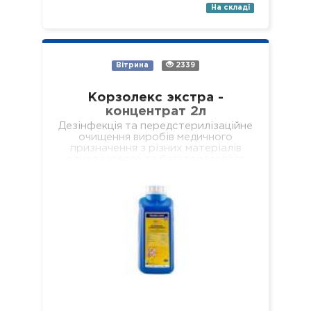
На складі
Вітрина
2339
Корзолекс экстра -
концентрат 2л
Дезінфекція та передстерилізаційне
очищення виробів медичного
призначення з різних матеріалів
одноразового та багаторазового
використання, включаючи: хірургічні
(в т.ч. мікрохірургічні),
стоматологічні (в т.ч. ендодонтичні
та обертові з…