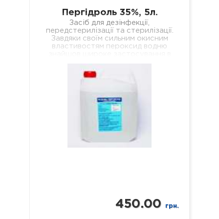
Пергідроль 35%, 5л.
Засіб для дезінфекції,
передстерилізації та стерилізації.
Завдяки своїм сильним окисним
властивостям пероксид водню
знайшов широке застосування в
побуті та промисловості, де
використовується, наприклад, як…
450.00
грн.