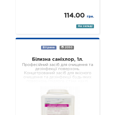
114.00
грн.
На складі
Вітрина
2050
Білизна саніхлор, 1л.
Професійний засіб для очищення та
дезінфекції поверхонь.
Концетрований засіб для якісного
очищення та дезінфекції будь-яких
поверхонь (підлога, стіни, кахлі,
сантехніка, раковини, ванни, душові
піддони тощо). Засіб якісно…