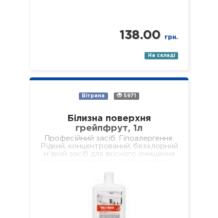
138.00
грн.
На складі
Вітрина
5971
Білизна поверхня
грейпфрут, 1л
Професійний засіб. Гіпоалергенне.
Рідкий, концентрований, безхлорний
м'який засіб для якісного очищення
всіх видів поверхонь (стін, підвіконь,
підлог, меблів, обідніх столів,
журнальних столиків тощо). Не
залишає брудних разводів…