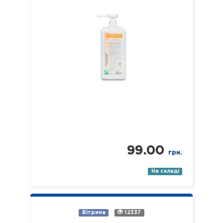
99.00
грн.
На складі
Вітрина
12337