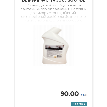
Білизна WC турбо, 800 мл.
Сильнодіючий засіб для миття
сантехнічного обладнання. Готовий
до використання, в'язкий,
сильнодіючий засіб для безпечного
та якісного видалення сечового
каменю, кальцієвих та вапняних
відкладень з внутрішніх поверхонь…
90.00
грн.
На складі