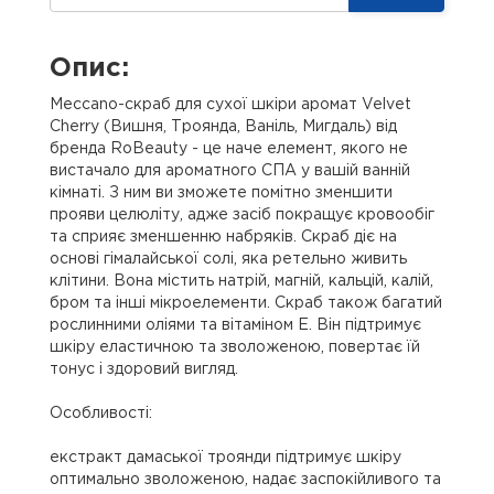
Опис:
Meccano-скраб для сухої шкіри аромат Velvet
Cherry (Вишня, Троянда, Ваніль, Мигдаль) від
бренда RoBeauty - це наче елемент, якого не
вистачало для ароматного СПА у вашій ванній
кімнаті. З ним ви зможете помітно зменшити
прояви целюліту, адже засіб покращує кровообіг
та сприяє зменшенню набряків. Скраб діє на
основі гімалайської солі, яка ретельно живить
клітини. Вона містить натрій, магній, кальцій, калій,
бром та інші мікроелементи. Скраб також багатий
рослинними оліями та вітаміном Е. Він підтримує
шкіру еластичною та зволоженою, повертає їй
тонус і здоровий вигляд.
Особливості:
екстракт дамаської троянди підтримує шкіру
оптимально зволоженою, надає заспокійливого та