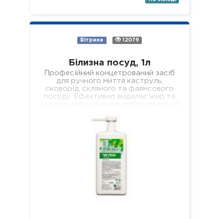
Вітрина
12079
Білизна посуд, 1л
Професійний концетрований засіб
для ручного миття каструль,
сковорід, скляного та фаянсового
посуду. Ефективно видаляє жир та
харчові забруднення, добре піниться
і легко змивається, не залишаючи
мильної…