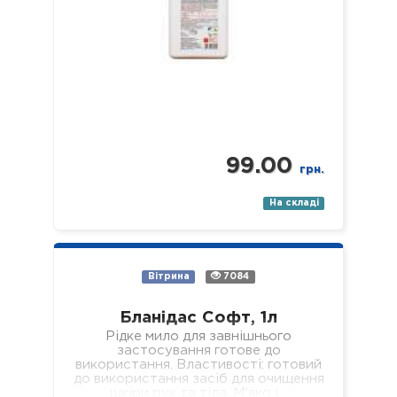
99.00
грн.
На складі
Вітрина
7084
Бланідас Софт, 1л
Рідке мило для завнішнього
застосування готове до
використання. Властивості: готовий
до використання засіб для очищення
шкіри рук та тіла. М'яко і…