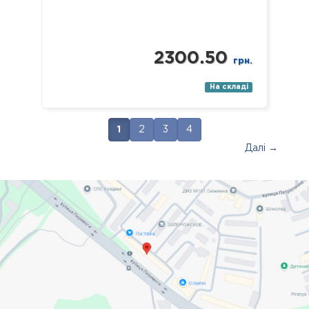
2300.50
грн.
На складі
1
2
3
4
Далі →