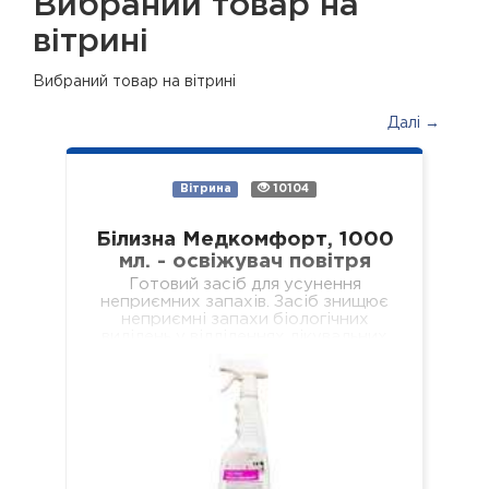
Вибраний товар на
вітрині
Вибраний товар на вітрині
Далі →
Вітрина
10104
Білизна Медкомфорт, 1000
мл. - освіжувач повітря
Готовий засіб для усунення
неприємних запахів. Засіб знищює
неприємні запахи біологічних
виділень у відділеннях лікувальних
установ різного профілю,
навчальних та дошкільних закладах,
у місцях громадського харчування…