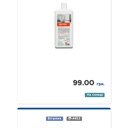
профілю). Властивості: -
економічний; -…
99.00
грн.
На складі
Вітрина
4452