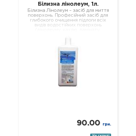
Білизна лінолеум, 1л.
Білизна Лінолеум – засіб для миття
поверхонь. Професійний засіб для
глибокого очищення підлоги всіх
видів водостійких поверхонь
(лінолеуму, кахлю, ламінату,
паркету, пластику, скла, дзеркал
тощо). Склад: нетоногенні…
90.00
грн.
На складі