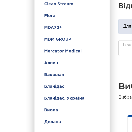
Clean Stream
Від
Flora
Для
MDA72+
MDM GROUP
Mercator Medical
Алвин
Баквілан
Ви
Бланідас
Вибран
Бланідас, Україна
Виола
Делана