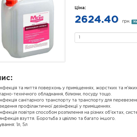
Ціна:
2624.40
грн.
Н
ис:
нфекція та миття поверхонь у приміщеннях, жорстких та м'яких 
тарно-технічного обладнання, білизни, посуду тощо.
нфекція санітарного транспорту та транспорту для перевезен
едення профілактичної дезінфекції у приміщеннях.
нфекція повітря способом розпилення на різних об'єктах, систе
нфекція взуття. Боротьба з цвіллю та багато іншого.
вання: 1л, 5л