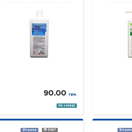
поверхонь (лінолеуму, кахлю,
видаляє ж
ламінату, паркету, пластику,
забруднення,
скла, дзеркал тощо). Склад:
легко змиваєт
нетоногенні…
ми
90.00
грн.
На складі
Вітрина
5967
Вітрин