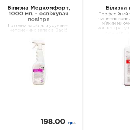
Білизна Медкомфорт,
Білизна 
1000 мл. - освіжувач
Професійний з
чищення ванни
повітря
м'який миючи
Готовий засіб для усунення
концентрату н
неприємних запахів. Засіб
кислоти, п
знищює неприємні запахи
очищення в
біологічних виділень у
кер
відділеннях лікувальних установ
різного профілю, навчальних та
дошкільних закладах, у місцях
громадського харчування…
198.00
грн.