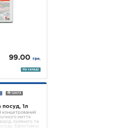
99.00
грн.
На складі
а
12073
 посуд, 1л
й концетрований
 ручного миття
ворід, скляного та
осуду. Ефективно