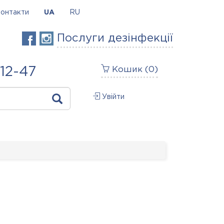
онтакти
UA
RU
Послуги дезінфекції
-12-47
Кошик (
0
)
Увійти