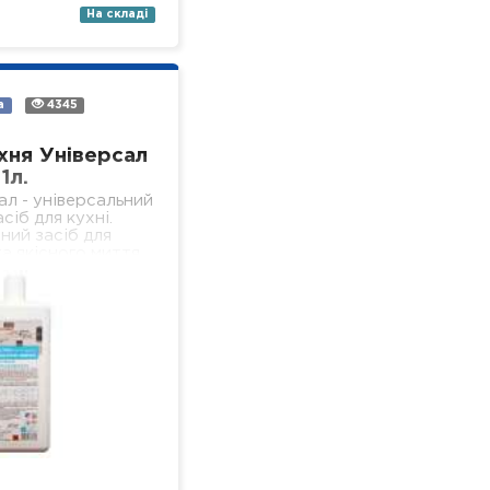
На складі
а
4345
хня Універсал
1л.
ал - універсальний
сіб для кухні.
ний засіб для
а якісного миття
ердих, водостійких
 кухні (підлога,
іконня, стеля,…