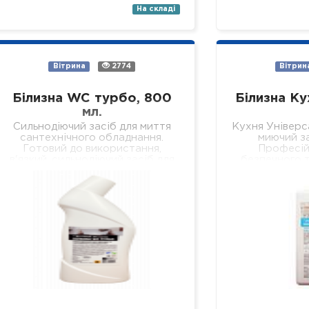
На складі
Вітрина
2774
Вітрин
Білизна WC турбо, 800
Білизна Ку
мл.
Сильнодіючий засіб для миття
Кухня Універс
сантехнічного обладнання.
миючий за
Готовий до використання,
Професій
в'язкий, сильнодіючий засіб для
безпечного т
безпечного та якісного
всіх видів тв
видалення сечового каменю,
поверхонь на
кальцієвих та вапняних
стіни, підв
відкладень з внутрішніх
поверхонь…