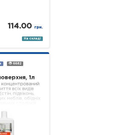
114.00
грн.
На складі
а
6682
поверхня, 1л
 концентрований
иття всіх видів
стін, підвіконь,
их меблів, обідніх
альних столиків,
 поверхонь,
я у лікувальних
ізного профілю).
- економічний; -…