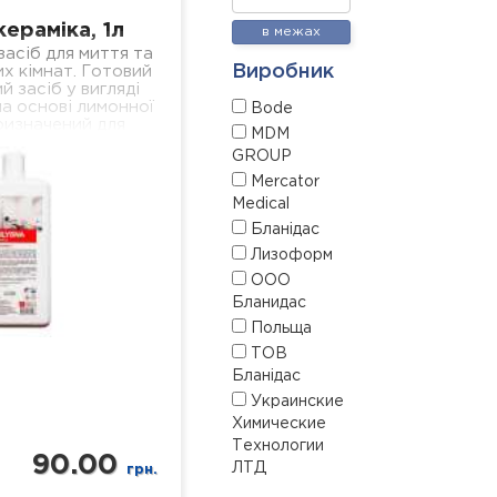
кераміка, 1л
в межах
асіб для миття та
Виробник
х кімнат. Готовий
й засіб у вигляді
а основі лимонної
Bode
ризначений для
MDM
сіх поверхонь з
GROUP
амічним…
Mercator
Medical
Бланідас
Лизоформ
ООО
Бланидас
Польща
ТОВ
Бланідас
Украинские
Химические
Технологии
90.00
ЛТД
грн.