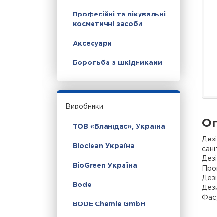
Професійні та лікувальні
косметичні засоби
Аксесуари
Боротьба з шкідниками
Виробники
Оп
ТОВ «Бланідас», Україна
Дезі
Bioclean Україна
сані
Дезі
BioGreen Україна
Пров
Дезі
Bode
Дези
Фасу
BODE Chemie GmbH