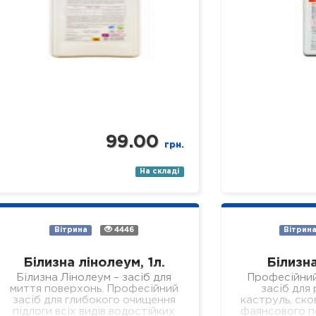
99.00
грн.
На складі
Вітрина
4446
Вітрин
Білизна лінолеум, 1л.
Білизна
Білизна Лінолеум – засіб для
Професійни
миття поверхонь. Професійний
засіб для
засіб для глибокого очищення
каструль, ско
підлоги всіх видів водостійких
фаянсового п