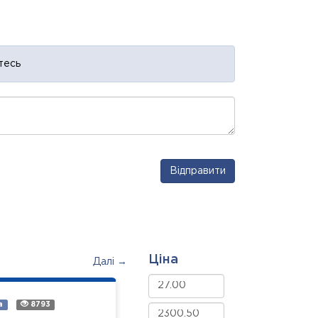
тесь
Відправити
Ціна
Далі →
а
8793