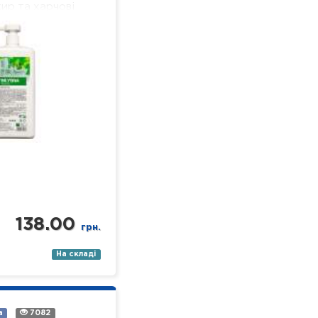
ир та харчові
 добре піниться і
ься, не залишаючи
льної…
138.00
грн.
На складі
а
7082