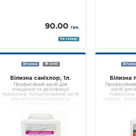
90.00
грн.
На складі
Вітрина
2045
Вітрин
Білизна саніхлор, 1л.
Білизна 
Професійний засіб для
Професійний
очищення та дезінфекції
засіб для м
поверхонь. Концетрований засіб
поверхонь (
для якісного очищення та
підлоги, тверд
дезінфекції будь-яких поверхонь
столів,журн
(підлога, стіни, кахлі, сантехніка,
робочих
раковини, ванни, душові піддони
устаткуванн
тощо). Засіб якісно…
установах р
Властивості: 