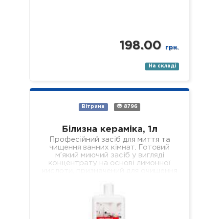
198.00
грн.
На складі
Вітрина
8796
Білизна кераміка, 1л
Професійний засіб для миття та
чищення ванних кімнат. Готовий
м'який миючий засіб у вигляді
концентрату на основі лимонної
кислоти, призначений для очищення
всіх поверхонь з керамічним…