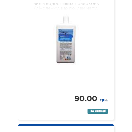
видів водостійких поверхонь
(лінолеуму, кахлю, ламінату,
паркету, пластику, скла, дзеркал
тощо). Склад: нетоногенні…
90.00
грн.
На складі