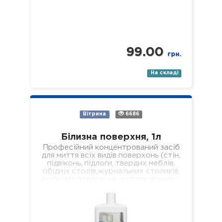
99.00
грн.
На складі
Вітрина
6686
Білизна поверхня, 1л
Професійний концентрований засіб
для миття всіх видів поверхонь (стін,
підвіконь, підлоги, твердих меблів,
обідніх столів,журнальних столиків,
робочих поверхонь, устаткування у
лікувальних установах різного
профілю). Властивості: -
економічний; -…