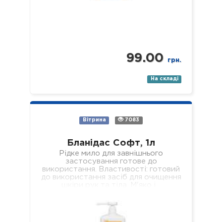
99.00
грн.
На складі
Вітрина
7083
Бланідас Софт, 1л
Рідке мило для завнішнього
застосування готове до
використання. Властивості: готовий
до використання засіб для очищення
шкіри рук та тіла. М'яко і…