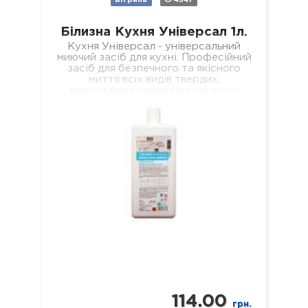
Вітрина
4347
Білизна Кухня Універсал 1л.
Кухня Універсал - універсальний
миючий засіб для кухні. Професійний
засіб для безпечного та якісного
миття всіх видів твердих,
водостійких поверхонь на кухні
(підлога, стіни, підвіконня, стеля,…
114.00
грн.