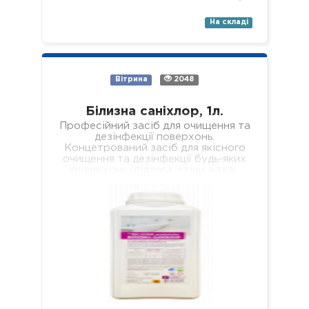
На складі
Вітрина
2048
Білизна саніхлор, 1л.
Професійний засіб для очищення та
дезінфекції поверхонь.
Концетрований засіб для якісного
очищення та дезінфекції будь-яких
поверхонь (підлога, стіни, кахлі,
сантехніка, раковини, ванни, душові
піддони тощо). Засіб якісно…