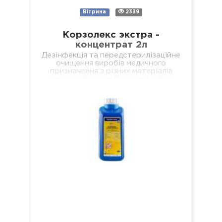
Вітрина
2339
Корзолекс экстра -
концентрат 2л
Дезінфекція та передстерилізаційне
очищення виробів медичного
призначення з різних матеріалів
одноразового та багаторазового
використання, включаючи: хірургічні
(в т.ч. мікрохірургічні),
стоматологічні (в т.ч. ендодонтичні
та обертові з…