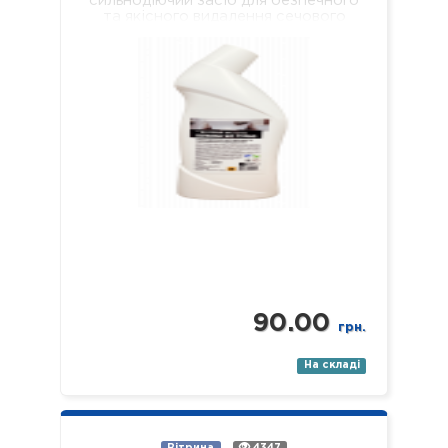
сильнодіючий засіб для безпечного
та якісного видалення сечового
каменю, кальцієвих та вапняних
відкладень з внутрішніх поверхонь…
90.00
грн.
На складі