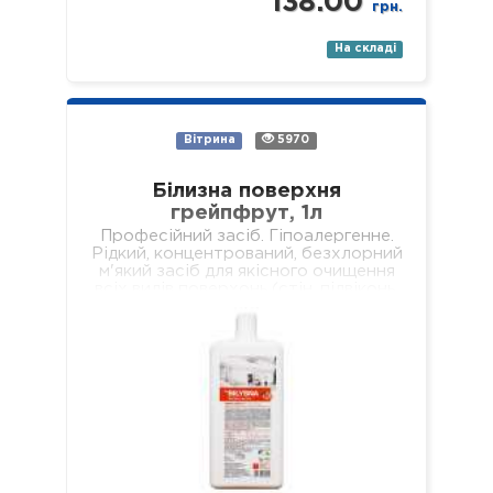
138.00
грн.
На складі
Вітрина
5970
Білизна поверхня
грейпфрут, 1л
Професійний засіб. Гіпоалергенне.
Рідкий, концентрований, безхлорний
м'який засіб для якісного очищення
всіх видів поверхонь (стін, підвіконь,
підлог, меблів, обідніх столів,
журнальних столиків тощо). Не
залишає брудних разводів…