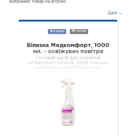
Вибраний товар на вітрині
Далі →
Вітрина
10104
Білизна Медкомфорт, 1000
мл. - освіжувач повітря
Готовий засіб для усунення
неприємних запахів. Засіб знищює
неприємні запахи біологічних
виділень у відділеннях лікувальних
установ різного профілю,
навчальних та дошкільних закладах,
у місцях громадського харчування…