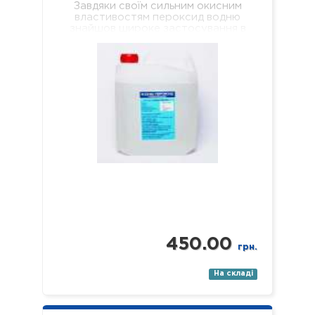
Завдяки своїм сильним окисним
властивостям пероксид водню
знайшов широке застосування в
побуті та промисловості, де
використовується, наприклад, як…
450.00
грн.
На складі