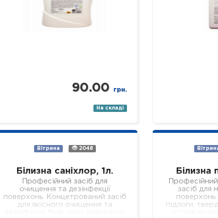
90.00
грн.
На складі
Вітрина
2048
Вітрин
Білизна саніхлор, 1л.
Білизна 
Професійний засіб для
Професійний
очищення та дезінфекції
засіб для м
поверхонь. Концетрований засіб
поверхонь (
для якісного очищення та
підлоги, тверд
дезінфекції будь-яких поверхонь
столів,журн