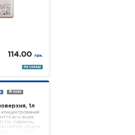
114.00
грн.
На складі
а
6686
поверхня, 1л
 концентрований
иття всіх видів
стін, підвіконь,
их меблів, обідніх
альних столиків,