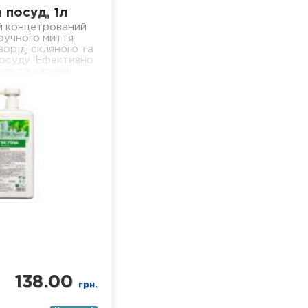
 посуд, 1л
й концетрований
 ручного миття
ворід, скляного та
осуду. Ефективно
ир та харчові
 добре піниться і
ься, не залишаючи
льної…
138.00
грн.