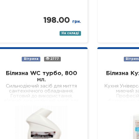
198.00
грн.
На складі
Вітрина
2777
Вітрин
Білизна WC турбо, 800
Білизна Ку
мл.
Сильнодіючий засіб для миття
Кухня Універс
сантехнічного обладнання.
миючий за
Готовий до використання,
Професій
в'язкий, сильнодіючий засіб для
безпечного т
безпечного та якісного
всіх видів тв
видалення сечового каменю,
поверхонь на
кальцієвих та вапняних
стіни, підв
відкладень з внутрішніх
поверхонь…