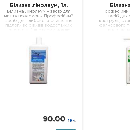
Білизна лінолеум, 1л.
Білизна
Білизна Лінолеум – засіб для
Професійни
миття поверхонь. Професійний
засіб для
засіб для глибокого очищення
каструль, ско
підлоги всіх видів водостійких
фаянсового п
поверхонь (лінолеуму, кахлю,
видаляє ж
ламінату, паркету, пластику,
забруднення,
скла, дзеркал тощо). Склад:
легко змиваєт
нетоногенні…
ми
90.00
грн.