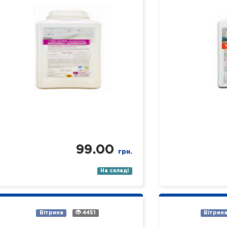
(підлога, стіни, кахлі, сантехніка,
робочих
раковини, ванни, душові піддони
устаткуванн
тощо). Засіб якісно…
установах р
Властивості: 
99.00
грн.
На складі
Вітрина
4451
Вітрин