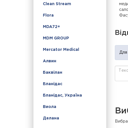
меди
Clean Stream
сало
Фасу
Flora
MDA72+
Від
MDM GROUP
Mercator Medical
Для
Алвин
Баквілан
Бланідас
Бланідас, Україна
Виола
Ви
Делана
Вибран