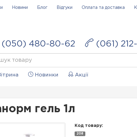
ги
Новини
Блог
Відгуки
Оплата та доставка
К
(050) 480-80-62
(061) 212
ітрина
Новинки
Акції
норм гель 1л
Код товару:
208