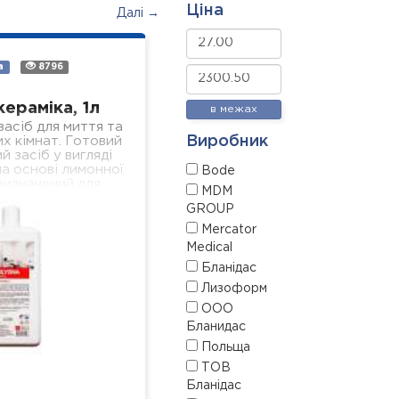
Ціна
Далі →
а
8796
кераміка, 1л
в межах
асіб для миття та
Виробник
х кімнат. Готовий
й засіб у вигляді
а основі лимонної
Bode
ризначений для
MDM
сіх поверхонь з
GROUP
амічним…
Mercator
Medical
Бланідас
Лизоформ
ООО
Бланидас
Польща
ТОВ
Бланідас