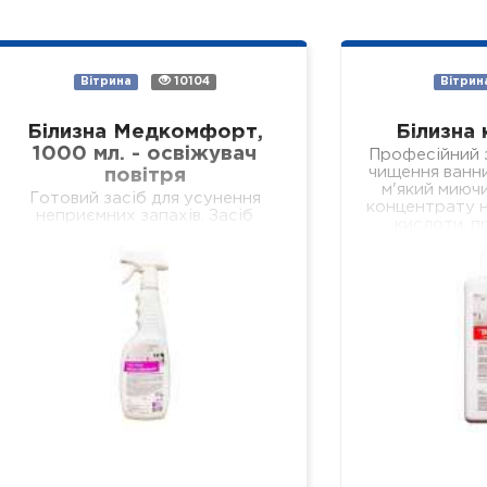
Вітрина
10104
Вітрин
Білизна Медкомфорт,
Білизна 
1000 мл. - освіжувач
Професійний з
чищення ванни
повітря
м'який миючи
Готовий засіб для усунення
концентрату н
неприємних запахів. Засіб
кислоти, п
знищює неприємні запахи
очищення в
біологічних виділень у
кер
відділеннях лікувальних установ
різного профілю, навчальних та
дошкільних закладах, у місцях
громадського харчування…