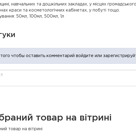
цині, навчальних та дошкільних закладах, у місцях громадського
нах краси та косметологічних кабінетах, у побуті тощо.
вання: 50мл, 100мл, 500мл, 1л
гуки
 того чтобы оставить комментарий войдите или зарегистрируй
браний товар на вітрині
ий товар на вітрині