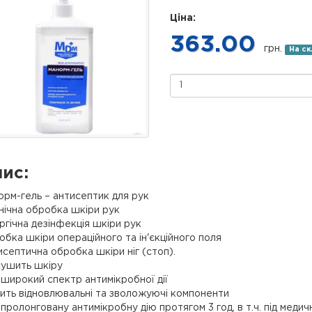
Ціна:
363.00
грн.
На ск
ис:
рм-гель – антисептик для рук
єнічна обробка шкіри рук
ргічна дезінфекція шкіри рук
бка шкіри операційного та ін'єкційного поля
септична обробка шкіри ніг (стоп).
сушить шкіру
широкий спектр антимікробної дії
ить відновлювальні та зволожуючі компоненти
пролонговану антимікробну дію протягом 3 год, в т.ч. під меди