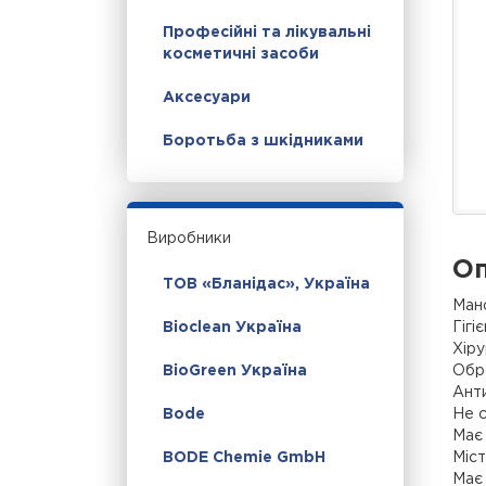
Професійні та лікувальні
косметичні засоби
Аксесуари
Боротьба з шкідниками
Виробники
Оп
ТОВ «Бланідас», Україна
Мано
Гігі
Bioclean Україна
Хіру
Обро
BioGreen Україна
Анти
Не 
Bode
Має 
Міст
BODE Chemie GmbH
Має 