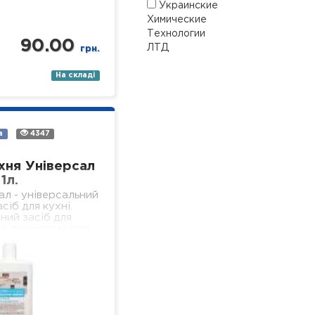
Украинские
Химические
Технологии
90.00
ЛТД
грн.
На складі
а
4347
хня Універсал
1л.
ал - універсальний
сіб для кухні.
ний засіб для
а якісного миття
ердих, водостійких
 кухні (підлога,
іконня, стеля,…