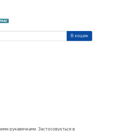
ладі
В кошик
чними рукавичками. Застосовується в