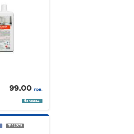
 поверхонь,
я у лікувальних
ізного профілю).
- економічний; -…
99.00
грн.
На складі
а
12079