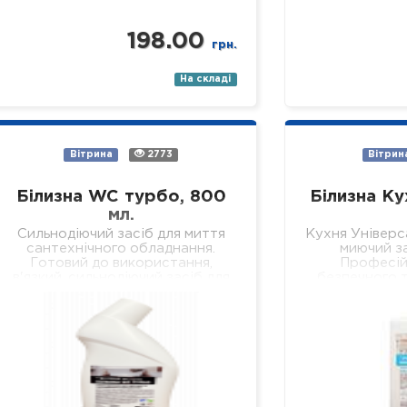
198.00
грн.
На складі
Вітрина
2773
Вітрин
Білизна WC турбо, 800
Білизна Ку
мл.
Сильнодіючий засіб для миття
Кухня Універс
сантехнічного обладнання.
миючий за
Готовий до використання,
Професій
в'язкий, сильнодіючий засіб для
безпечного т
безпечного та якісного
всіх видів тв
видалення сечового каменю,
поверхонь на
кальцієвих та вапняних
стіни, підв
відкладень з внутрішніх
поверхонь…