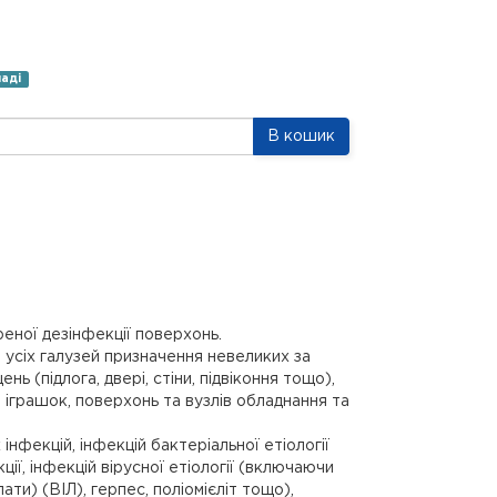
ладі
В кошик
еної дезінфекції поверхонь.
в усіх галузей призначення невеликих за
 (підлога, двері, стіни, підвіконня тощо),
, іграшок, поверхонь та вузлів обладнання та
нфекцій, інфекцій бактеріальної етіології
ї, інфекцій вірусної етіології (включаючи
ати) (ВІЛ), герпес, поліомієліт тощо),