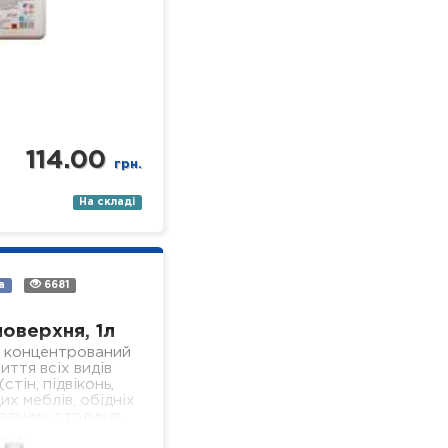
114.00
грн.
На складі
а
6681
поверхня, 1л
 концентрований
иття всіх видів
стін, підвіконь,
их меблів, обідніх
альних столиків,
 поверхонь,