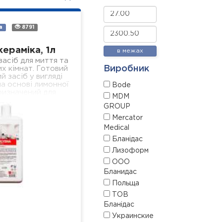
а
8791
кераміка, 1л
в межах
асіб для миття та
Виробник
х кімнат. Готовий
й засіб у вигляді
а основі лимонної
Bode
ризначений для
MDM
сіх поверхонь з
GROUP
амічним…
Mercator
Medical
Бланідас
Лизоформ
ООО
Бланидас
Польща
ТОВ
Бланідас
Украинские