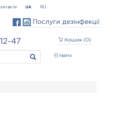
онтакти
UA
RU
Послуги дезінфекції
-12-47
Кошик (
0
)
Увійти