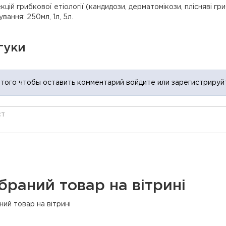
кцій грибкової етіології (кандидози, дерматомікози, плісняві гр
вання: 250мл, 1л, 5л.
гуки
 того чтобы оставить комментарий войдите или зарегистрируй
браний товар на вітрині
ий товар на вітрині