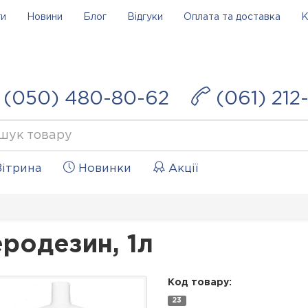
ги
Новини
Блог
Відгуки
Оплата та доставка
К
(050) 480-80-62
(061) 212
ітрина
Новинки
Акції
родезин, 1л
Код товару:
23