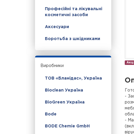
Професійні та лікувальні
косметичні засоби
Аксесуари
Боротьба з шкідниками
Акц
Виробники
ТОВ «Бланідас», Україна
Оп
Гото
Bioclean Україна
- За
розм
BioGreen Україна
мебл
обла
Bode
- Ма
(вкл
BODE Chemie GmbH
віру