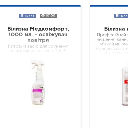
Вітрина
10100
Вітрин
Білизна Медкомфорт,
Білизна 
1000 мл. - освіжувач
Професійний з
чищення ванни
повітря
м'який миючи
Готовий засіб для усунення
концентрату н
неприємних запахів. Засіб
кислоти, п
знищює неприємні запахи
очищення в
біологічних виділень у
кер
відділеннях лікувальних установ
різного профілю, навчальних та
дошкільних закладах, у місцях
громадського харчування…