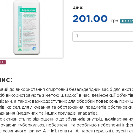
Ціна:
201.00
грн.
На ск
ия
ис:
вий до використання спиртовий безальдегідний засіб для екстр
сіб використовують з метою швидкої в часі дезінфекції об'єкті
ірами, а також важкодоступних для обробки поверхонь приміщень
ів, крісел, для лікування та обстеження, предметів обстановки
днання (медичних та інших приладів, апаратів).
є активність по відношенню до збудників внутрішньолікарняних і
ючаючи туберкульоз, небезпечні та особливо небезпечні інфекці
с «свинячого грипу» А H1n1, гепатит А, парентеральні вірусні геп