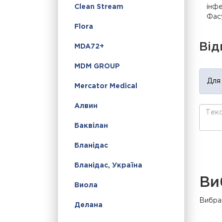
інфе
Clean Stream
Фасу
Flora
Від
MDA72+
MDM GROUP
Для
Mercator Medical
Алвин
Баквілан
Бланідас
Бланідас, Україна
Ви
Виола
Вибран
Делана