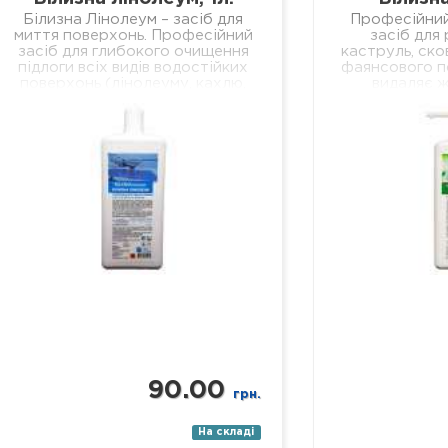
Білизна Лінолеум – засіб для
Професійни
миття поверхонь. Професійний
засіб для
засіб для глибокого очищення
каструль, ско
підлоги всіх видів водостійких
фаянсового п
поверхонь (лінолеуму, кахлю,
видаляє ж
ламінату, паркету, пластику,
забруднення,
скла, дзеркал тощо). Склад:
легко змиваєт
нетоногенні…
ми
90.00
грн.
На складі