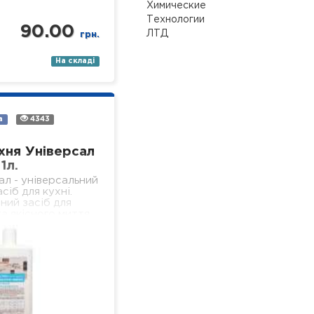
Химические
Технологии
90.00
ЛТД
грн.
На складі
а
4343
хня Універсал
1л.
ал - універсальний
сіб для кухні.
ний засіб для
а якісного миття
ердих, водостійких
 кухні (підлога,
іконня, стеля,…