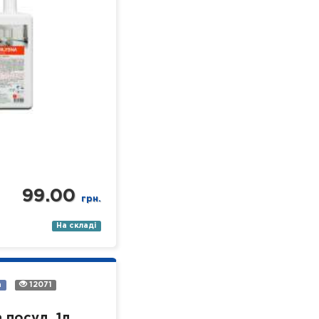
я у лікувальних
ізного профілю).
- економічний; -…
99.00
грн.
На складі
а
12071
 посуд, 1л