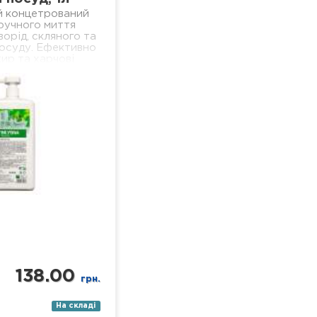
й концетрований
 ручного миття
ворід, скляного та
осуду. Ефективно
ир та харчові
 добре піниться і
ься, не залишаючи
льної…
138.00
грн.
На складі