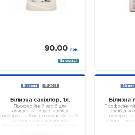
90.00
грн.
На складі
Вітрина
2045
Вітрин
Білизна саніхлор, 1л.
Білизна 
Професійний засіб для
Професійний
очищення та дезінфекції
засіб для м
поверхонь. Концетрований засіб
поверхонь (
для якісного очищення та
підлоги, тверд
дезінфекції будь-яких поверхонь
столів,журн
(підлога, стіни, кахлі, сантехніка,
робочих