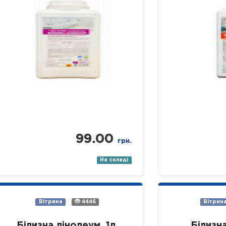
раковини, ванни, душові піддони
устаткуванн
тощо). Засіб якісно…
установах р
Властивості: 
99.00
грн.
На складі
Вітрина
4446
Вітрин
Білизна лінолеум, 1л.
Білизна