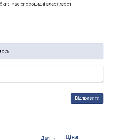
ибки), має спороцидні властивості.
тесь
Відправити
Ціна
Далі →