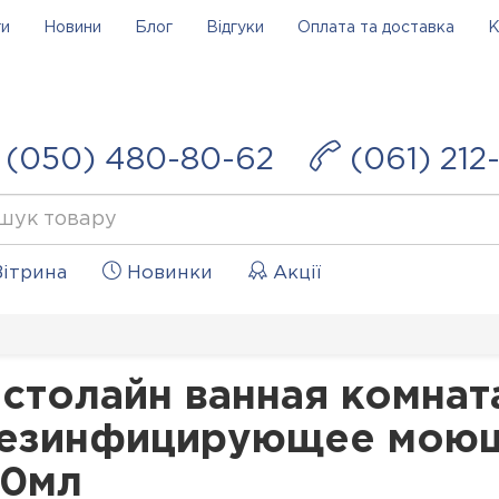
ги
Новини
Блог
Відгуки
Оплата та доставка
К
(050) 480-80-62
(061) 212
ітрина
Новинки
Акції
столайн ванная комнат
дезинфицирующее моющ
50мл