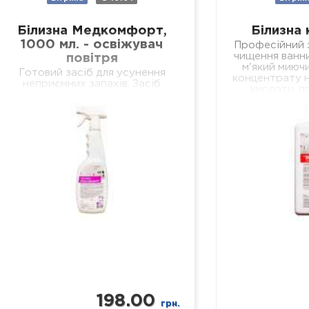
Білизна Медкомфорт,
Білизна 
1000 мл. - освіжувач
Професійний з
чищення ванни
повітря
м'який миючи
Готовий засіб для усунення
концентрату н
неприємних запахів. Засіб
кислоти, п
знищює неприємні запахи
очищення в
біологічних виділень у
кер
відділеннях лікувальних установ
різного профілю, навчальних та
дошкільних закладах, у місцях
громадського харчування…
198.00
грн.