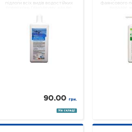
підлоги всіх видів водостійких
фаянсового п
поверхонь (лінолеуму, кахлю,
видаляє ж
ламінату, паркету, пластику,
забруднення,
скла, дзеркал тощо). Склад:
легко змиваєт
нетоногенні…
ми
90.00
грн.
На складі