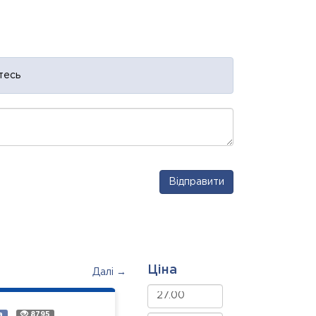
тесь
Відправити
Ціна
Далі →
а
8795