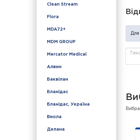
Clean Stream
Від
Flora
MDA72+
Для
MDM GROUP
Mercator Medical
Алвин
Баквілан
Бланідас
Ви
Бланідас, Україна
Вибран
Виола
Делана