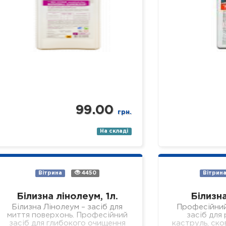
99.00
грн.
На складі
Вітрина
4450
Вітрин
Білизна лінолеум, 1л.
Білизна
Білизна Лінолеум – засіб для
Професійни
миття поверхонь. Професійний
засіб для
засіб для глибокого очищення
каструль, ско