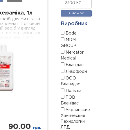
кераміка, 1л
в межах
асіб для миття та
Виробник
х кімнат. Готовий
й засіб у вигляді
а основі лимонної
Bode
ризначений для
MDM
сіх поверхонь з
GROUP
амічним…
Mercator
Medical
Бланідас
Лизоформ
ООО
Бланидас
Польща
ТОВ
Бланідас
Украинские
Химические
Технологии
90.00
ЛТД
грн.