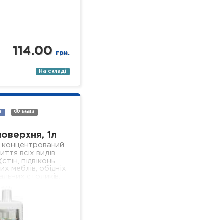
114.00
грн.
На складі
а
6683
поверхня, 1л
 концентрований
иття всіх видів
стін, підвіконь,
их меблів, обідніх
альних столиків,
 поверхонь,
я у лікувальних
ізного профілю).
- економічний; -…