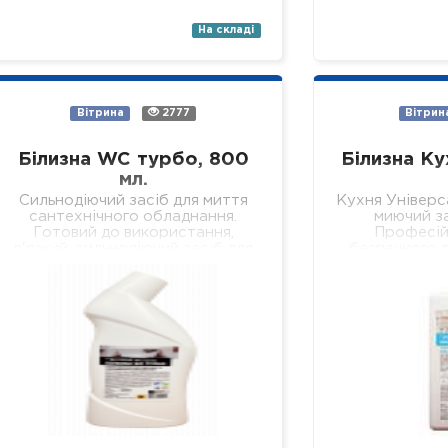
На складі
Вітрина
2777
Вітрин
Білизна WC турбо, 800
Білизна Ку
мл.
Сильнодіючий засіб для миття
Кухня Універс
сантехнічного обладнання.
миючий за
Готовий до використання,
Професій
в'язкий, сильнодіючий засіб для
безпечного т
безпечного та якісного
всіх видів тв
видалення сечового каменю,
поверхонь на
кальцієвих та вапняних
стіни, підв
відкладень з внутрішніх
поверхонь…