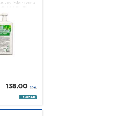
осуду. Ефективно
ир та харчові
 добре піниться і
ься, не залишаючи
льної…
138.00
грн.
На складі