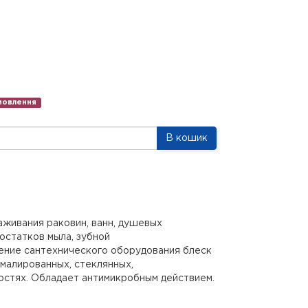
амовлення
В кошик
аживания раковин, ванн, душевых
, остатков мыла, зубной
ление сантехнического оборудования блеск
эмалированных, стеклянных,
остях. Обладает антимикробным действием.