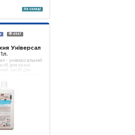
На складі
а
4347
хня Універсал
1л.
ал - універсальний
сіб для кухні.
ний засіб для
а якісного миття
ердих, водостійких
 кухні (підлога,
іконня, стеля,…