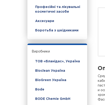
Професійні та лікувальні
косметичні засоби
Аксесуари
Боротьба з шкідниками
Виробники
ТОВ «Бланідас», Україна
Оп
Bioclean Україна
Сред
BioGreen Україна
каби
паст
Bode
и ос
хро
BODE Chemie GmbH
Фас