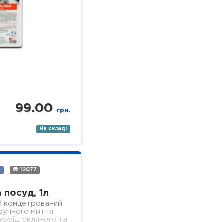
99.00
грн.
На складі
а
12077
 посуд, 1л
й концетрований
 ручного миття
ворід, скляного та