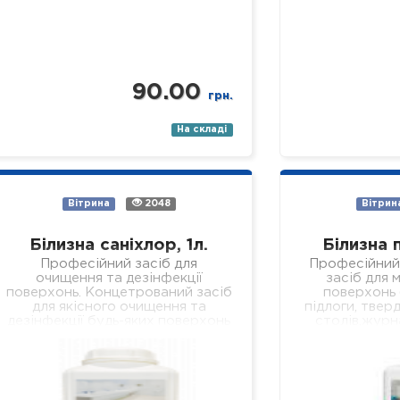
90.00
грн.
На складі
Вітрина
2048
Вітрин
Білизна саніхлор, 1л.
Білизна 
Професійний засіб для
Професійний
очищення та дезінфекції
засіб для м
поверхонь. Концетрований засіб
поверхонь (
для якісного очищення та
підлоги, тверд
дезінфекції будь-яких поверхонь
столів,журн
(підлога, стіни, кахлі, сантехніка,
робочих
раковини, ванни, душові піддони
устаткуванн
тощо). Засіб якісно…
установах р
Властивості: 