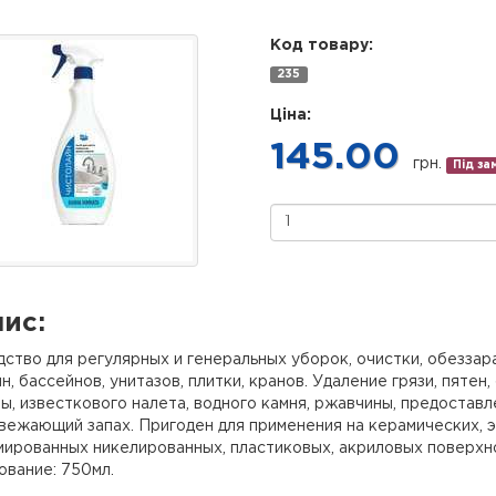
Код товару:
235
Ціна:
145.00
грн.
Під з
ис:
ство для регулярных и генеральных уборок, очистки, обеззар
н, бассейнов, унитазов, плитки, кранов. Удаление грязи, пятен
ы, известкового налета, водного камня, ржавчины, предостав
вежающий запах. Пригоден для применения на керамических, 
мированных никелированных, пластиковых, акриловых поверхн
ование: 750мл.