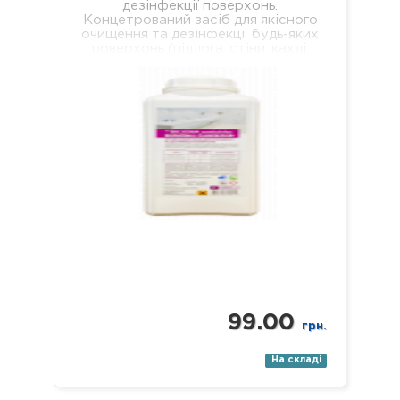
дезінфекції поверхонь.
Концетрований засіб для якісного
очищення та дезінфекції будь-яких
поверхонь (підлога, стіни, кахлі,
сантехніка, раковини, ванни, душові
піддони тощо). Засіб якісно…
99.00
грн.
На складі