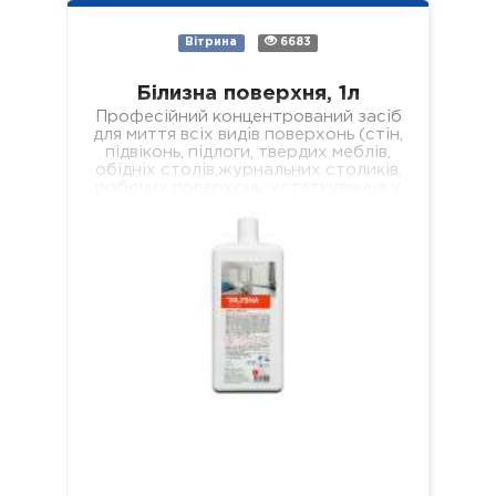
Вітрина
6683
Білизна поверхня, 1л
Професійний концентрований засіб
для миття всіх видів поверхонь (стін,
підвіконь, підлоги, твердих меблів,
обідніх столів,журнальних столиків,
робочих поверхонь, устаткування у
лікувальних установах різного
профілю). Властивості: -
економічний; -…