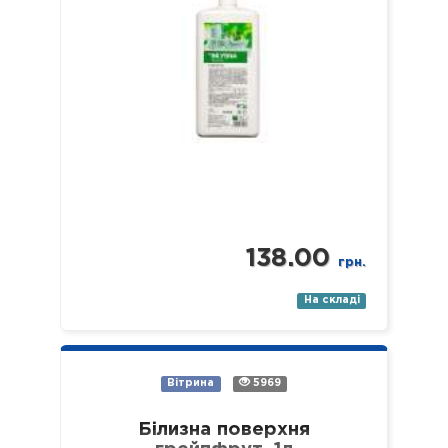
138.00
грн.
На складі
Вітрина
5969
Білизна поверхня