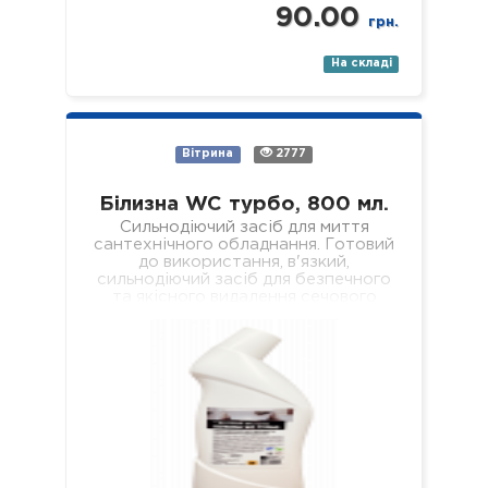
90.00
грн.
На складі
Вітрина
2777
Білизна WC турбо, 800 мл.
Сильнодіючий засіб для миття
сантехнічного обладнання. Готовий
до використання, в'язкий,
сильнодіючий засіб для безпечного
та якісного видалення сечового
каменю, кальцієвих та вапняних
відкладень з внутрішніх поверхонь…