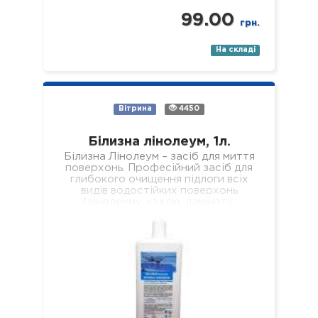
99.00
грн.
На складі
Вітрина
4450
Білизна лінолеум, 1л.
Білизна Лінолеум – засіб для миття
поверхонь. Професійний засіб для
глибокого очищення підлоги всіх
видів водостійких поверхонь
(лінолеуму, кахлю, ламінату,
паркету, пластику, скла, дзеркал
тощо). Склад: нетоногенні…