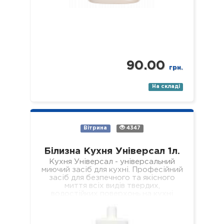
90.00
грн.
На складі
Вітрина
4347
Білизна Кухня Універсал 1л.
Кухня Універсал - універсальний
миючий засіб для кухні. Професійний
засіб для безпечного та якісного
миття всіх видів твердих,
водостійких поверхонь на кухні
(підлога, стіни, підвіконня, стеля,…