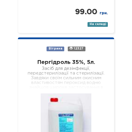
99.00
грн.
На складі
Вітрина
12327
Пергідроль 35%, 5л.
Засіб для дезінфекції,
передстерилізації та стерилізації.
Завдяки своїм сильним окисним
властивостям пероксид водню
знайшов широке застосування в
побуті та промисловості, де
використовується, наприклад, як…