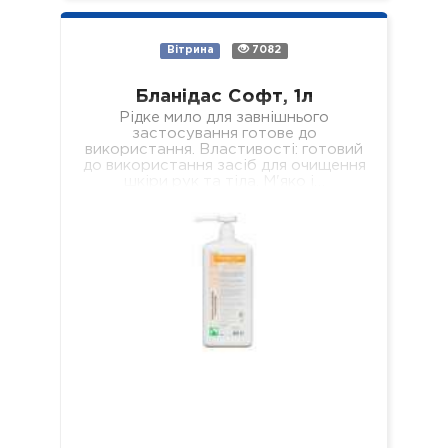
Вітрина
7082
Бланідас Софт, 1л
Рідке мило для завнішнього
застосування готове до
використання. Властивості: готовий
до використання засіб для очищення
шкіри рук та тіла. М'яко і…