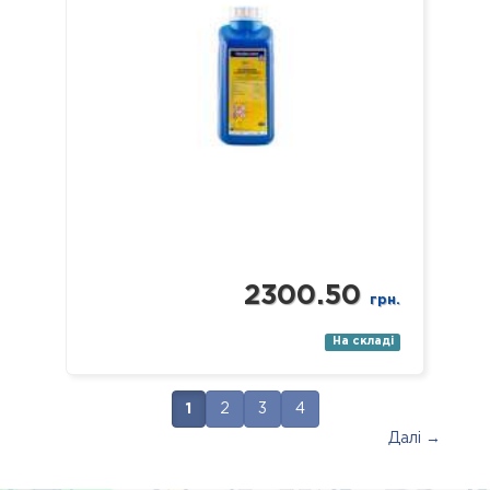
стоматологічні (в т.ч. ендодонтичні
та обертові з…
2300.50
грн.
На складі
1
2
3
4
Далі →