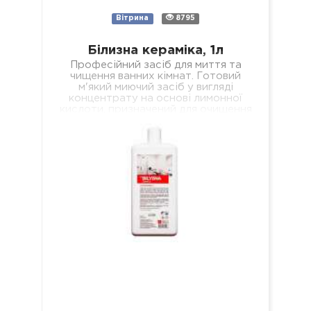
Вітрина
8795
Білизна кераміка, 1л
Професійний засіб для миття та
чищення ванних кімнат. Готовий
м'який миючий засіб у вигляді
концентрату на основі лимонної
кислоти, призначений для очищення
всіх поверхонь з керамічним…