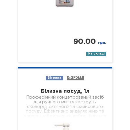
90.00
грн.
На складі
Вітрина
12077
Білизна посуд, 1л
Професійний концетрований засіб
для ручного миття каструль,
сковорід, скляного та фаянсового
посуду. Ефективно видаляє жир та
харчові забруднення, добре піниться
і легко змивається, не залишаючи
мильної…