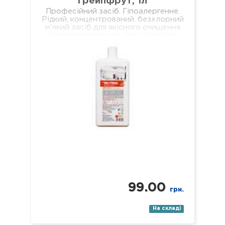
грейпфрут, 1л
Професійний засіб. Гіпоалергенне.
Рідкий, концентрований, безхлорний
м'який засіб для якісного очищення
всіх видів поверхонь (стін, підвіконь,
підлог, меблів, обідніх столів,
журнальних столиків тощо). Не
залишає брудних разводів…
99.00
грн.
На складі