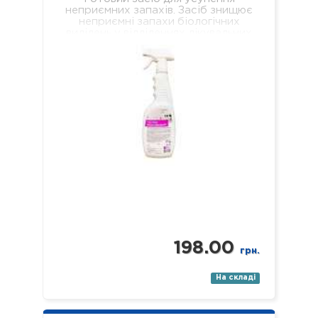
неприємних запахів. Засіб знищює
неприємні запахи біологічних
виділень у відділеннях лікувальних
установ різного профілю,
навчальних та дошкільних закладах,
у місцях громадського харчування…
198.00
грн.
На складі