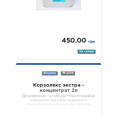
450.00
грн.
На складі
Вітрина
2339
Корзолекс экстра -
концентрат 2л
Дезінфекція та передстерилізаційне
очищення виробів медичного
призначення з різних матеріалів
одноразового та багаторазового
використання, включаючи: хірургічні
(в т.ч. мікрохірургічні),