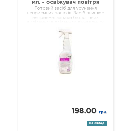
мл. - освіжувач повітря
Готовий засіб для усунення
неприємних запахів. Засіб знищює
неприємні запахи біологічних
виділень у відділеннях лікувальних
установ різного профілю,
навчальних та дошкільних закладах,
у місцях громадського харчування…
198.00
грн.
На складі