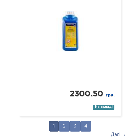
використання, включаючи: хірургічні
(в т.ч. мікрохірургічні),
стоматологічні (в т.ч. ендодонтичні
та обертові з…
2300.50
грн.
На складі
1
2
3
4
Далі →