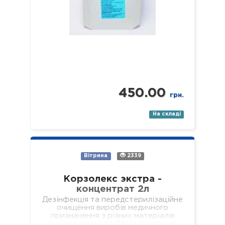
450.00
грн.
На складі
Вітрина
2339
Корзолекс экстра -
концентрат 2л
Дезінфекція та передстерилізаційне
очищення виробів медичного
призначення з різних матеріалів
одноразового та багаторазового