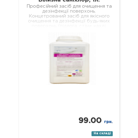
Професійний засіб для очищення та
дезінфекції поверхонь.
Концетрований засіб для якісного
очищення та дезінфекції будь-яких
поверхонь (підлога, стіни, кахлі,
сантехніка, раковини, ванни, душові
піддони тощо). Засіб якісно…
99.00
грн.
На складі