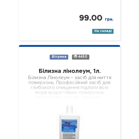
99.00
грн.
На складі
Вітрина
4450
Білизна лінолеум, 1л.
Білизна Лінолеум – засіб для миття
поверхонь. Професійний засіб для
глибокого очищення підлоги всіх
видів водостійких поверхонь
(лінолеуму, кахлю, ламінату,
паркету, пластику, скла, дзеркал
тощо). Склад: нетоногенні…