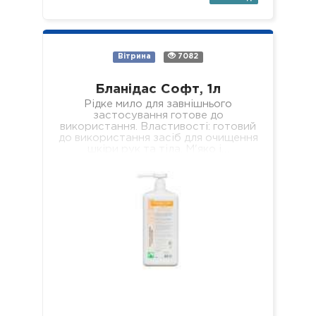
Вітрина
7082
Бланідас Софт, 1л
Рідке мило для завнішнього
застосування готове до
використання. Властивості: готовий
до використання засіб для очищення
шкіри рук та тіла. М'яко і…