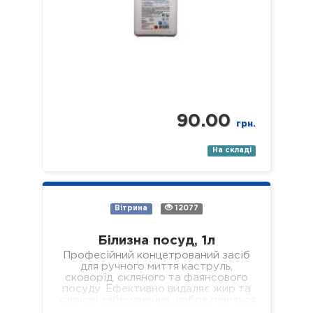
90.00
грн.
На складі
Вітрина
12077
Білизна посуд, 1л
Професійний концетрований засіб
для ручного миття каструль,
сковорід, скляного та фаянсового
посуду. Ефективно видаляє жир та
харчові забруднення, добре піниться
і легко змивається, не залишаючи