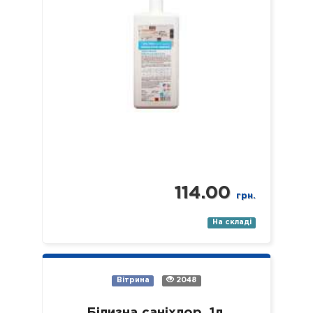
114.00
грн.
На складі
Вітрина
2048
Білизна саніхлор, 1л.