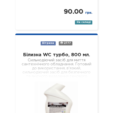
90.00
грн.
На складі
Вітрина
2777
Білизна WC турбо, 800 мл.
Сильнодіючий засіб для миття
сантехнічного обладнання. Готовий
до використання, в'язкий,
сильнодіючий засіб для безпечного
та якісного видалення сечового
каменю, кальцієвих та вапняних
відкладень з внутрішніх поверхонь…