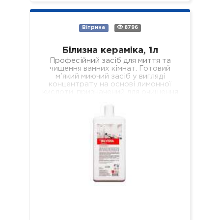
Вітрина
8796
Білизна кераміка, 1л
Професійний засіб для миття та
чищення ванних кімнат. Готовий
м'який миючий засіб у вигляді
концентрату на основі лимонної
кислоти, призначений для очищення
всіх поверхонь з керамічним…