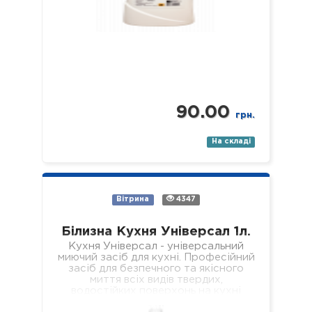
90.00
грн.
На складі
Вітрина
4347
Білизна Кухня Універсал 1л.
Кухня Універсал - універсальний
миючий засіб для кухні. Професійний
засіб для безпечного та якісного
миття всіх видів твердих,
водостійких поверхонь на кухні
(підлога, стіни, підвіконня, стеля,…