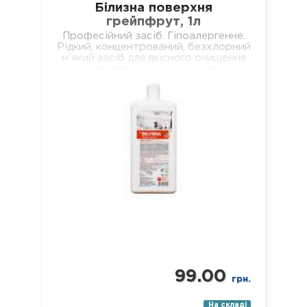
Білизна поверхня
грейпфрут, 1л
Професійний засіб. Гіпоалергенне.
Рідкий, концентрований, безхлорний
м'який засіб для якісного очищення
всіх видів поверхонь (стін, підвіконь,
підлог, меблів, обідніх столів,
журнальних столиків тощо). Не
залишає брудних разводів…
99.00
грн.
На складі