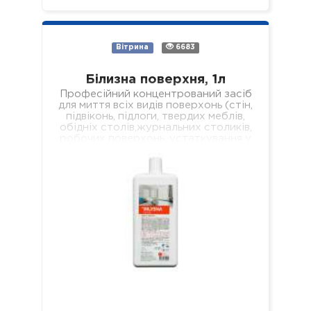
Вітрина
6683
Білизна поверхня, 1л
Професійний концентрований засіб
для миття всіх видів поверхонь (стін,
підвіконь, підлоги, твердих меблів,
обідніх столів,журнальних столиків,
робочих поверхонь, устаткування у
лікувальних установах різного
профілю). Властивості: -
економічний; -…