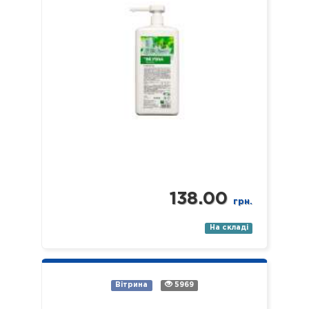
мильної…
138.00
грн.
На складі
Вітрина
5969