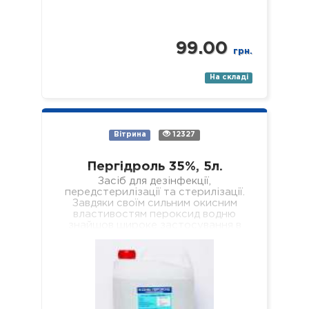
99.00
грн.
На складі
Вітрина
12327
Пергідроль 35%, 5л.
Засіб для дезінфекції,
передстерилізації та стерилізації.
Завдяки своїм сильним окисним
властивостям пероксид водню
знайшов широке застосування в
побуті та промисловості, де
використовується, наприклад, як…