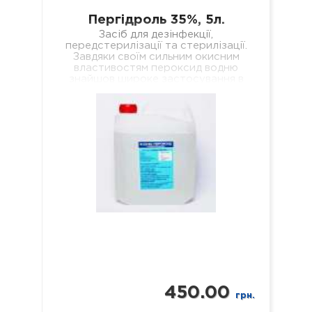
Пергідроль 35%, 5л.
Засіб для дезінфекції,
передстерилізації та стерилізації.
Завдяки своїм сильним окисним
властивостям пероксид водню
знайшов широке застосування в
побуті та промисловості, де
використовується, наприклад, як…
450.00
грн.