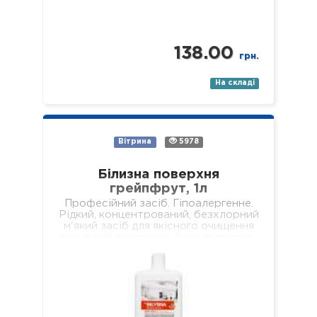
138.00
грн.
На складі
Вітрина
5978
Білизна поверхня
грейпфрут, 1л
Професійний засіб. Гіпоалергенне.
Рідкий, концентрований, безхлорний
м'який засіб для якісного очищення
всіх видів поверхонь (стін, підвіконь,
підлог, меблів, обідніх столів,
журнальних столиків тощо). Не
залишає брудних разводів…