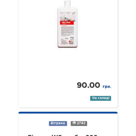
90.00
грн.
На складі
Вітрина
2782