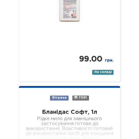
99.00
грн.
На складі
Вітрина
7091
Бланідас Софт, 1л
Рідке мило для завнішнього
застосування готове до
використання. Властивості: готовий
до використання засіб для очищення
шкіри рук та тіла. М'яко і…