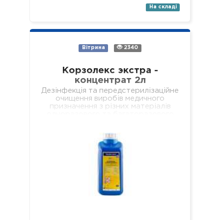
На складі
Вітрина
2340
Корзолекс экстра -
концентрат 2л
Дезінфекція та передстерилізаційне
очищення виробів медичного
призначення з різних матеріалів
одноразового та багаторазового
використання, включаючи: хірургічні
(в т.ч. мікрохірургічні),
стоматологічні (в т.ч. ендодонтичні
та обертові з…