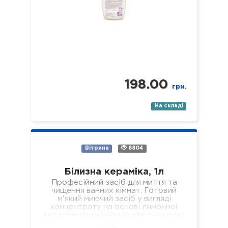
198.00
грн.
На складі
Вітрина
8804
Білизна кераміка, 1л
Професійний засіб для миття та
чищення ванних кімнат. Готовий
м'який миючий засіб у вигляді
концентрату на основі лимонної
кислоти, призначений для очищення
всіх поверхонь з керамічним…