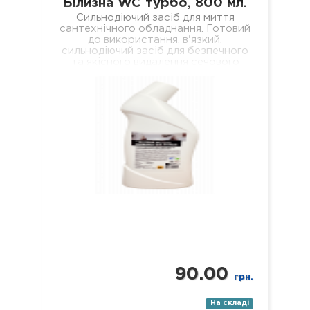
Білизна WC турбо, 800 мл.
Сильнодіючий засіб для миття
сантехнічного обладнання. Готовий
до використання, в'язкий,
сильнодіючий засіб для безпечного
та якісного видалення сечового
каменю, кальцієвих та вапняних
відкладень з внутрішніх поверхонь…
90.00
грн.
На складі