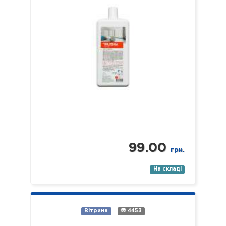
лікувальних установах різного
профілю). Властивості: -
економічний; -…
99.00
грн.
На складі
Вітрина
4453