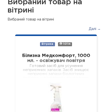
Вибраний товар на
вітрині
Вибраний товар на вітрині
Далі →
Вітрина
10114
Білизна Медкомфорт, 1000
мл. - освіжувач повітря
Готовий засіб для усунення
неприємних запахів. Засіб знищює
неприємні запахи біологічних
виділень у відділеннях лікувальних
установ різного профілю,
навчальних та дошкільних закладах,
у місцях громадського харчування…