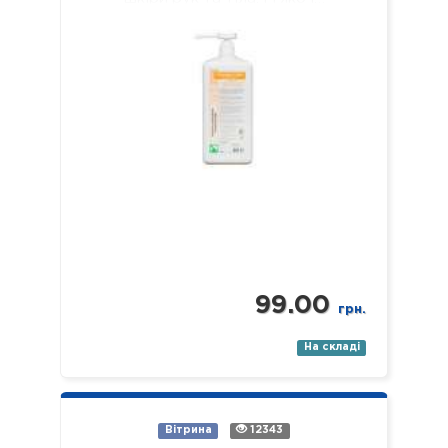
99.00
грн.
На складі
Вітрина
12343