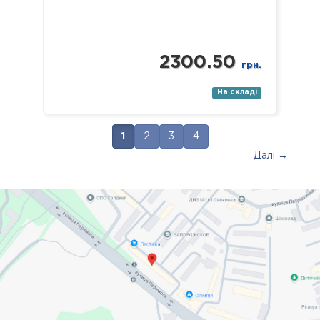
2300.50
грн.
На складі
1
2
3
4
Далі →