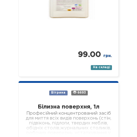
99.00
грн.
На складі
Вітрина
6693
Білизна поверхня, 1л
Професійний концентрований засіб
для миття всіх видів поверхонь (стін,
підвіконь, підлоги, твердих меблів,
обідніх столів,журнальних столиків,
робочих поверхонь, устаткування у