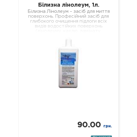
Білизна лінолеум, 1л.
Білизна Лінолеум – засіб для миття
поверхонь. Професійний засіб для
глибокого очищення підлоги всіх
видів водостійких поверхонь
(лінолеуму, кахлю, ламінату,
паркету, пластику, скла, дзеркал
тощо). Склад: нетоногенні…
90.00
грн.