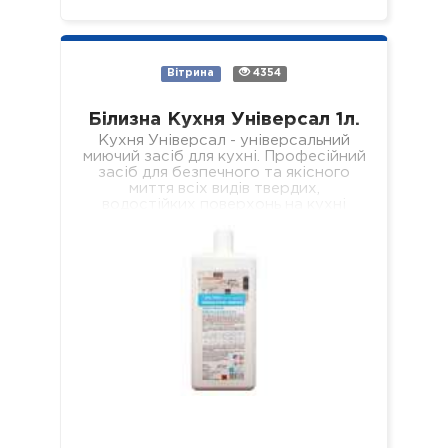
Вітрина
4354
Білизна Кухня Універсал 1л.
Кухня Універсал - універсальний
миючий засіб для кухні. Професійний
засіб для безпечного та якісного
миття всіх видів твердих,
водостійких поверхонь на кухні
(підлога, стіни, підвіконня, стеля,…