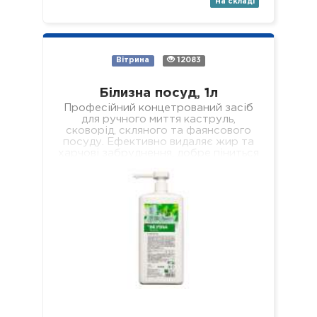
На складі
Вітрина
12083
Білизна посуд, 1л
Професійний концетрований засіб
для ручного миття каструль,
сковорід, скляного та фаянсового
посуду. Ефективно видаляє жир та
харчові забруднення, добре піниться
і легко змивається, не залишаючи
мильної…