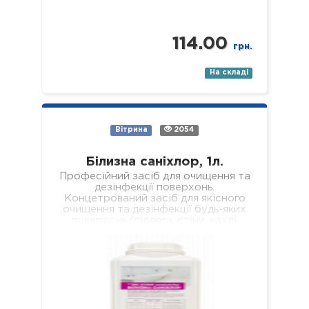
114.00
грн.
На складі
Вітрина
2054
Білизна саніхлор, 1л.
Професійний засіб для очищення та
дезінфекції поверхонь.
Концетрований засіб для якісного
очищення та дезінфекції будь-яких
поверхонь (підлога, стіни, кахлі,
сантехніка, раковини, ванни, душові
піддони тощо). Засіб якісно…