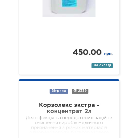
450.00
грн.
На складі
Вітрина
2339
Корзолекс экстра -
концентрат 2л
Дезінфекція та передстерилізаційне
очищення виробів медичного
призначення з різних матеріалів
одноразового та багаторазового
використання, включаючи: хірургічні