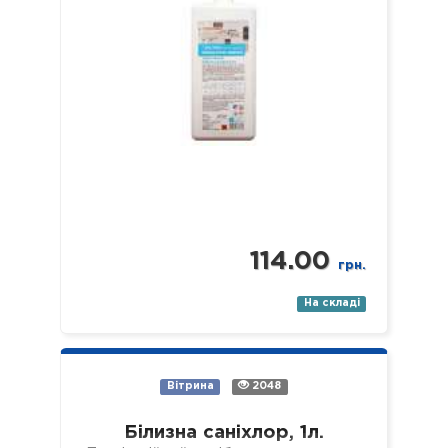
114.00
грн.
На складі
Вітрина
2048
Білизна саніхлор, 1л.