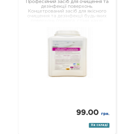
Професійний засіб для очищення та
дезінфекції поверхонь.
Концетрований засіб для якісного
очищення та дезінфекції будь-яких
поверхонь (підлога, стіни, кахлі,
сантехніка, раковини, ванни, душові
піддони тощо). Засіб якісно…
99.00
грн.
На складі