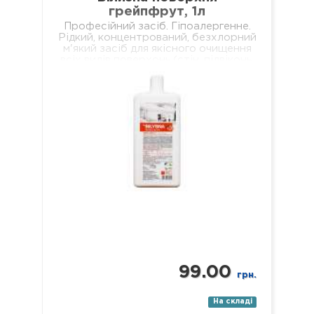
грейпфрут, 1л
Професійний засіб. Гіпоалергенне.
Рідкий, концентрований, безхлорний
м'який засіб для якісного очищення
всіх видів поверхонь (стін, підвіконь,
підлог, меблів, обідніх столів,
журнальних столиків тощо). Не
залишає брудних разводів…
99.00
грн.
На складі