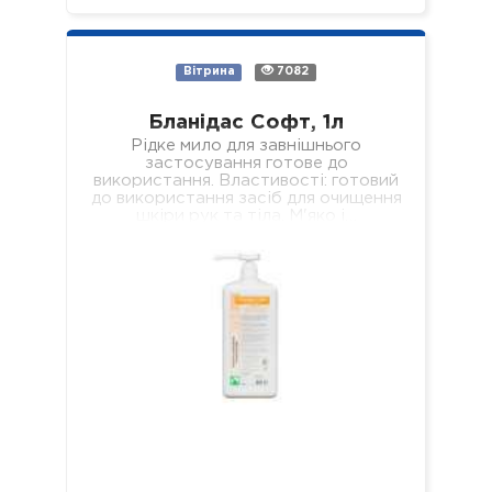
Вітрина
7082
Бланідас Софт, 1л
Рідке мило для завнішнього
застосування готове до
використання. Властивості: готовий
до використання засіб для очищення
шкіри рук та тіла. М'яко і…