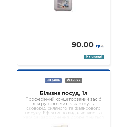
90.00
грн.
На складі
Вітрина
12077
Білизна посуд, 1л
Професійний концетрований засіб
для ручного миття каструль,
сковорід, скляного та фаянсового
посуду. Ефективно видаляє жир та
харчові забруднення, добре піниться
і легко змивається, не залишаючи
мильної…