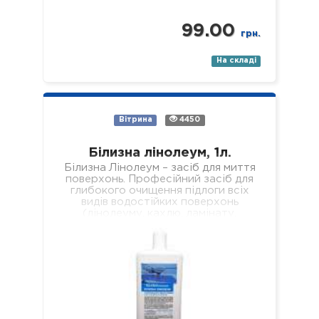
99.00
грн.
На складі
Вітрина
4450
Білизна лінолеум, 1л.
Білизна Лінолеум – засіб для миття
поверхонь. Професійний засіб для
глибокого очищення підлоги всіх
видів водостійких поверхонь
(лінолеуму, кахлю, ламінату,
паркету, пластику, скла, дзеркал
тощо). Склад: нетоногенні…