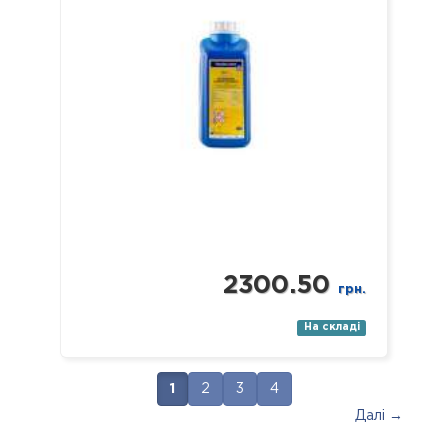
(в т.ч. мікрохірургічні),
стоматологічні (в т.ч. ендодонтичні
та обертові з…
2300.50
грн.
На складі
1
2
3
4
Далі →