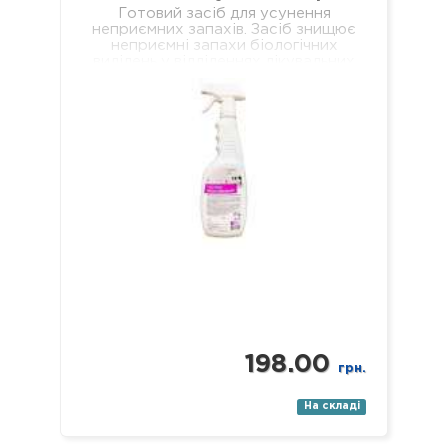
Готовий засіб для усунення
неприємних запахів. Засіб знищює
неприємні запахи біологічних
виділень у відділеннях лікувальних
установ різного профілю,
навчальних та дошкільних закладах,
у місцях громадського харчування…
198.00
грн.
На складі