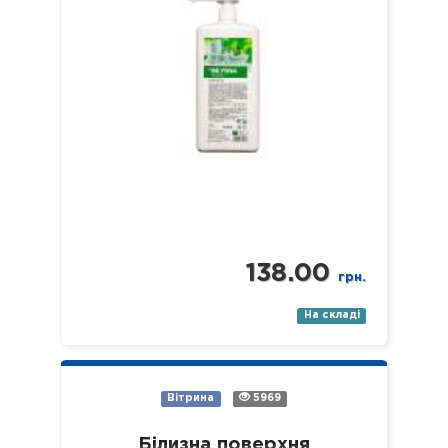
138.00
грн.
На складі
Вітрина
5969
Білизна поверхня