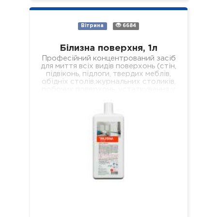
Вітрина
6684
Білизна поверхня, 1л
Професійний концентрований засіб
для миття всіх видів поверхонь (стін,
підвіконь, підлоги, твердих меблів,
обідніх столів,журнальних столиків,
робочих поверхонь, устаткування у
лікувальних установах різного
профілю). Властивості: -
економічний; -…