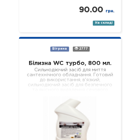
90.00
грн.
На складі
Вітрина
2777
Білизна WC турбо, 800 мл.
Сильнодіючий засіб для миття
сантехнічного обладнання. Готовий
до використання, в'язкий,
сильнодіючий засіб для безпечного
та якісного видалення сечового
каменю, кальцієвих та вапняних
відкладень з внутрішніх поверхонь…