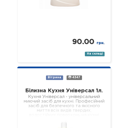
90.00
грн.
На складі
Вітрина
4347
Білизна Кухня Універсал 1л.
Кухня Універсал - універсальний
миючий засіб для кухні. Професійний
засіб для безпечного та якісного
миття всіх видів твердих,
водостійких поверхонь на кухні
(підлога, стіни, підвіконня, стеля,…