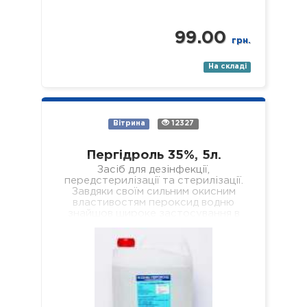
99.00
грн.
На складі
Вітрина
12327
Пергідроль 35%, 5л.
Засіб для дезінфекції,
передстерилізації та стерилізації.
Завдяки своїм сильним окисним
властивостям пероксид водню
знайшов широке застосування в
побуті та промисловості, де
використовується, наприклад, як…