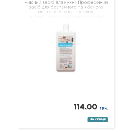
миючий засіб для кухні. Професійний
засіб для безпечного та якісного
миття всіх видів твердих,
водостійких поверхонь на кухні
(підлога, стіни, підвіконня, стеля,…
114.00
грн.
На складі