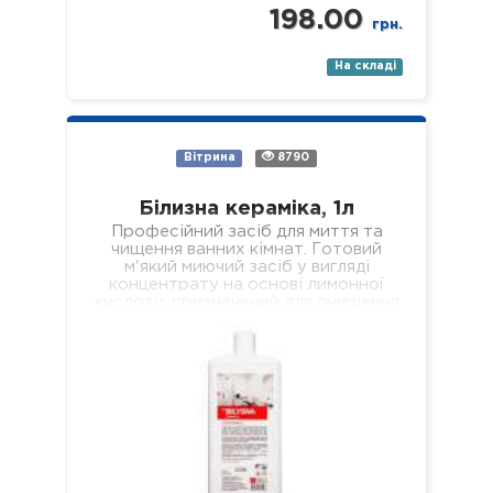
198.00
грн.
На складі
Вітрина
8790
Білизна кераміка, 1л
Професійний засіб для миття та
чищення ванних кімнат. Готовий
м'який миючий засіб у вигляді
концентрату на основі лимонної
кислоти, призначений для очищення
всіх поверхонь з керамічним…