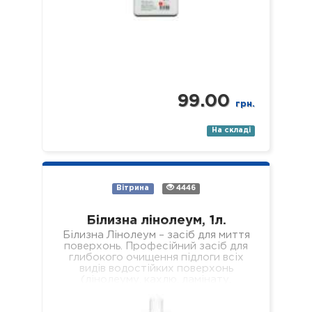
99.00
грн.
На складі
Вітрина
4446
Білизна лінолеум, 1л.
Білизна Лінолеум – засіб для миття
поверхонь. Професійний засіб для
глибокого очищення підлоги всіх
видів водостійких поверхонь
(лінолеуму, кахлю, ламінату,
паркету, пластику, скла, дзеркал
тощо). Склад: нетоногенні…