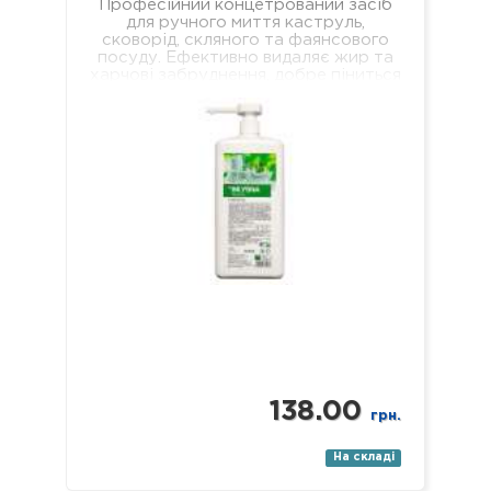
Професійний концетрований засіб
для ручного миття каструль,
сковорід, скляного та фаянсового
посуду. Ефективно видаляє жир та
харчові забруднення, добре піниться
і легко змивається, не залишаючи
мильної…
138.00
грн.
На складі