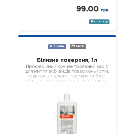
99.00
грн.
На складі
Вітрина
6676
Білизна поверхня, 1л
Професійний концентрований засіб
для миття всіх видів поверхонь (стін,
підвіконь, підлоги, твердих меблів,
обідніх столів,журнальних столиків,
робочих поверхонь, устаткування у
лікувальних установах різного
профілю). Властивості: -
економічний; -…