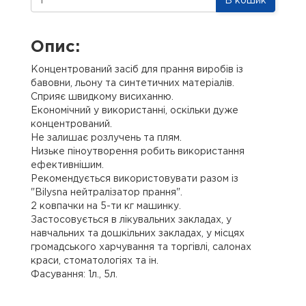
В кошик
Опис:
Концентрований засіб для прання виробів із
бавовни, льону та синтетичних матеріалів.
Сприяє швидкому висиханню.
Економічний у використанні, оскільки дуже
концентрований.
Не залишає розлучень та плям.
Низьке піноутворення робить використання
ефективнішим.
Рекомендується використовувати разом із
"Bilysna нейтралізатор прання".
2 ковпачки на 5-ти кг машинку.
Застосовується в лікувальних закладах, у
навчальних та дошкільних закладах, у місцях
громадського харчування та торгівлі, салонах
краси, стоматологіях та ін.
Фасування: 1л., 5л.