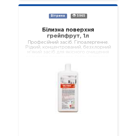
Вітрина
5965
Білизна поверхня
грейпфрут, 1л
Професійний засіб. Гіпоалергенне.
Рідкий, концентрований, безхлорний
м'який засіб для якісного очищення
всіх видів поверхонь (стін, підвіконь,
підлог, меблів, обідніх столів,
журнальних столиків тощо). Не
залишає брудних разводів…