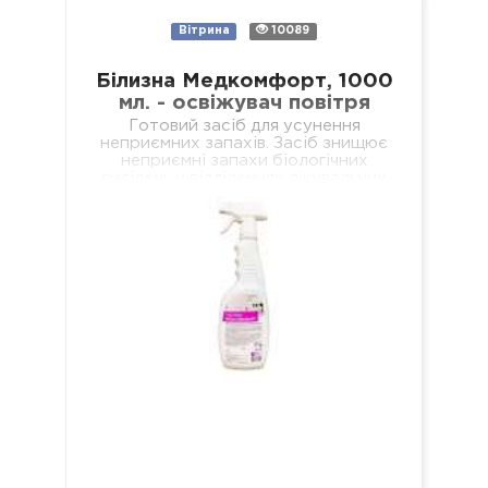
Вітрина
10089
Білизна Медкомфорт, 1000
мл. - освіжувач повітря
Готовий засіб для усунення
неприємних запахів. Засіб знищює
неприємні запахи біологічних
виділень у відділеннях лікувальних
установ різного профілю,
навчальних та дошкільних закладах,
у місцях громадського харчування…