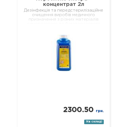
концентрат 2л
Дезінфекція та передстерилізаційне
очищення виробів медичного
призначення з різних матеріалів
одноразового та багаторазового
використання, включаючи: хірургічні
(в т.ч. мікрохірургічні),
стоматологічні (в т.ч. ендодонтичні
та обертові з…
2300.50
грн.
На складі