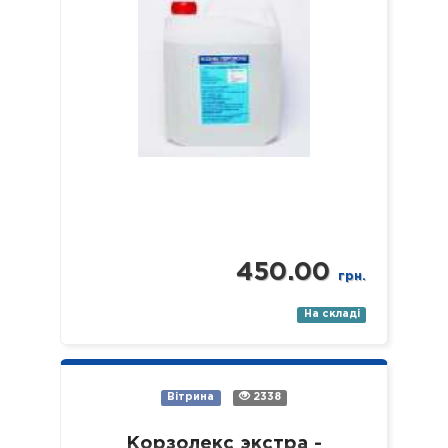
450.00
грн.
На складі
Вітрина
2338
Корзолекс экстра -