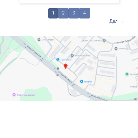
1
2
3
4
Далі →