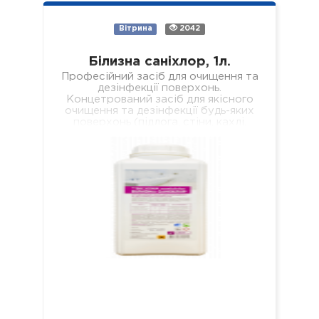
Вітрина
2042
Білизна саніхлор, 1л.
Професійний засіб для очищення та
дезінфекції поверхонь.
Концетрований засіб для якісного
очищення та дезінфекції будь-яких
поверхонь (підлога, стіни, кахлі,
сантехніка, раковини, ванни, душові
піддони тощо). Засіб якісно…