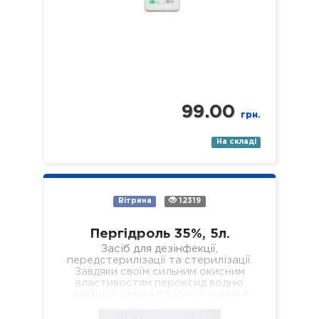
99.00
грн.
На складі
Вітрина
12319
Пергідроль 35%, 5л.
Засіб для дезінфекції,
передстерилізації та стерилізації.
Завдяки своїм сильним окисним
властивостям пероксид водню
знайшов широке застосування в
побуті та промисловості, де
використовується, наприклад, як…