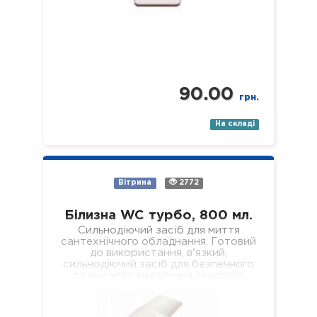
90.00
грн.
На складі
Вітрина
2772
Білизна WC турбо, 800 мл.
Сильнодіючий засіб для миття
сантехнічного обладнання. Готовий
до використання, в'язкий,
сильнодіючий засіб для безпечного
та якісного видалення сечового
каменю, кальцієвих та вапняних
відкладень з внутрішніх поверхонь…