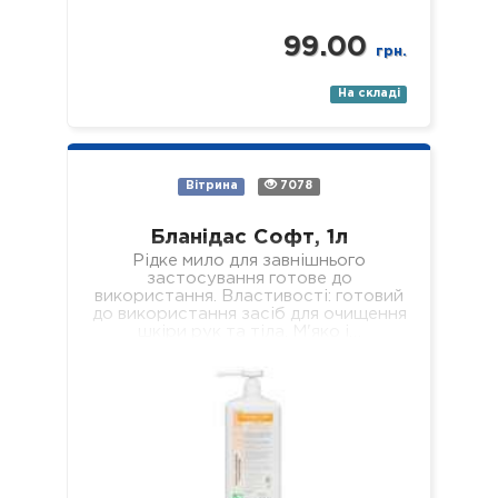
99.00
грн.
На складі
Вітрина
7078
Бланідас Софт, 1л
Рідке мило для завнішнього
застосування готове до
використання. Властивості: готовий
до використання засіб для очищення
шкіри рук та тіла. М'яко і…