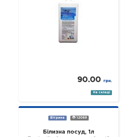
90.00
грн.
На складі
Вітрина
12069
Білизна посуд, 1л