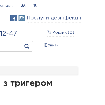
онтакти
UA
RU
Послуги дезінфекції
-12-47
Кошик (
0
)
Увійти
л з тригером