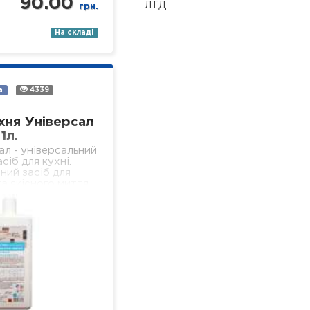
90.00
ЛТД
грн.
На складі
а
4339
хня Універсал
1л.
ал - універсальний
сіб для кухні.
ний засіб для
а якісного миття
ердих, водостійких
 кухні (підлога,
іконня, стеля,…