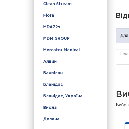
Clean Stream
Від
Flora
MDA72+
Для
MDM GROUP
Mercator Medical
Алвин
Баквілан
Бланідас
Ви
Бланідас, Україна
Вибран
Виола
Делана