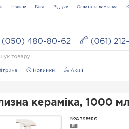
ги
Новини
Блог
Відгуки
Оплата та доставка
К
(050) 480-80-62
(061) 212
ітрина
Новинки
Акції
лизна кераміка, 1000 м
Код товару:
51