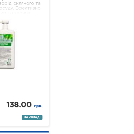
ворід, скляного та
осуду. Ефективно
ир та харчові
 добре піниться і
ься, не залишаючи
льної…
138.00
грн.
На складі