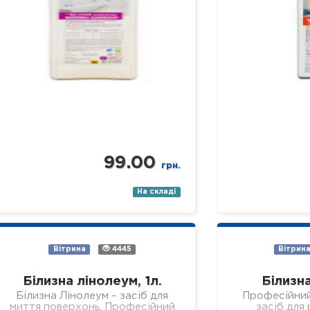
99.00
грн.
На складі
Вітрина
4445
Вітрин
Білизна лінолеум, 1л.
Білизна
Білизна Лінолеум – засіб для
Професійни
миття поверхонь. Професійний
засіб для