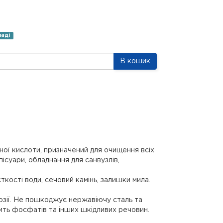
ладі
В кошик
нної кислоти, призначений для очищення всіх
пісуари, обладнання для санвузлів,
кості води, сечовий камінь, залишки мила.
розії. Не пошкоджує нержавіючу сталь та
тить фосфатів та інших шкідливих речовин.