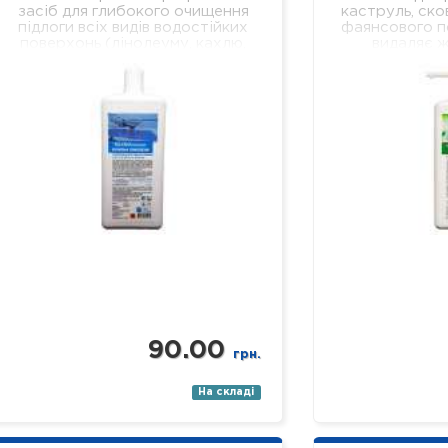
засіб для глибокого очищення
каструль, ско
підлоги всіх видів водостійких
фаянсового п
поверхонь (лінолеуму, кахлю,
видаляє ж
ламінату, паркету, пластику,
забруднення,
скла, дзеркал тощо). Склад:
легко змиваєт
нетоногенні…
ми
90.00
грн.
На складі