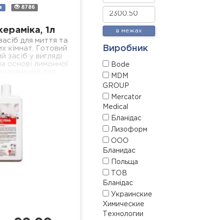
а
8786
кераміка, 1л
в межах
асіб для миття та
Виробник
х кімнат. Готовий
й засіб у вигляді
а основі лимонної
Bode
ризначений для
MDM
сіх поверхонь з
GROUP
амічним…
Mercator
Medical
Бланідас
Лизоформ
ООО
Бланидас
Польща
ТОВ
Бланідас
Украинские
Химические
Технологии