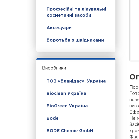
Професійні та лікувальні
косметичні засоби
Аксесуари
Боротьба з шкідниками
Виробники
Оп
ТОВ «Бланідас», Україна
Проф
Гото
Bioclean Україна
пове
виго
BioGreen Україна
Ефек
Не м
Bode
Засі
хром
BODE Chemie GmbH
Фасу