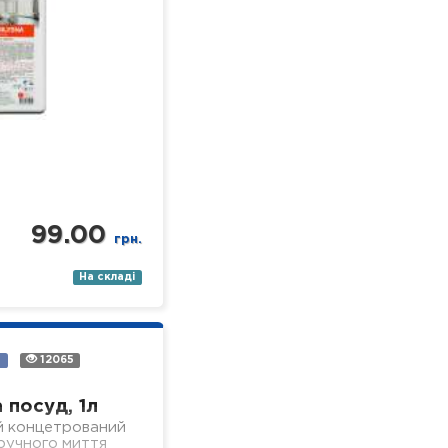
99.00
грн.
На складі
а
12065
 посуд, 1л
й концетрований
 ручного миття