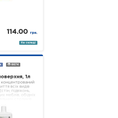
114.00
грн.
На складі
а
6674
поверхня, 1л
 концентрований
иття всіх видів
стін, підвіконь,
их меблів, обідніх
альних столиків,
 поверхонь,
я у лікувальних
ізного профілю).
- економічний; -…