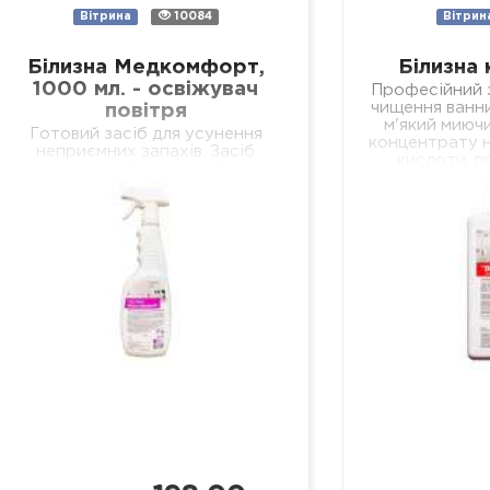
Вітрина
10084
Вітрин
Білизна Медкомфорт,
Білизна 
1000 мл. - освіжувач
Професійний з
чищення ванни
повітря
м'який миючи
Готовий засіб для усунення
концентрату н
неприємних запахів. Засіб
кислоти, п
знищює неприємні запахи
очищення в
біологічних виділень у
кер
відділеннях лікувальних установ
різного профілю, навчальних та
дошкільних закладах, у місцях
громадського харчування…