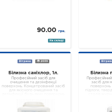
90.00
грн.
На складі
Вітрина
2039
Вітрин
Білизна саніхлор, 1л.
Білизна 
Професійний засіб для
Професійний
очищення та дезінфекції
засіб для м
поверхонь. Концетрований засіб
поверхонь (
для якісного очищення та
підлоги, тверд
дезінфекції будь-яких поверхонь
столів,журн
(підлога, стіни, кахлі, сантехніка,
робочих
раковини, ванни, душові піддони
устаткуванн
тощо). Засіб якісно…
установах р
Властивості: 