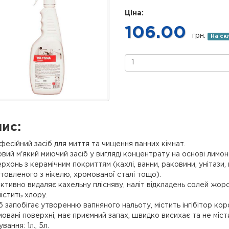
Ціна:
106.00
грн.
На ск
ис:
есійний засіб для миття та чищення ванних кімнат.
вий м'який миючий засіб у вигляді концентрату на основі лимо
рхонь з керамічним покриттям (кахлі, ванни, раковини, унітази, 
товленого з нікелю, хромованої сталі тощо).
тивно видаляє кахельну плісняву, наліт відкладень солей жорст
істить хлору.
б запобігає утворенню вапняного нальоту, містить інгібітор ко
овані поверхні, має приємний запах, швидко висихає та не міс
вання: 1л., 5л.