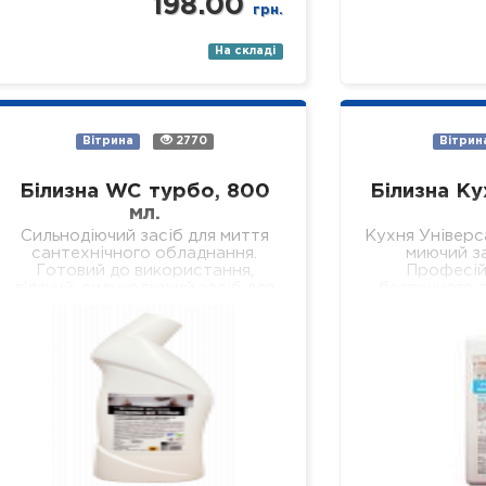
198.00
грн.
На складі
Вітрина
2770
Вітрин
Білизна WC турбо, 800
Білизна Ку
мл.
Сильнодіючий засіб для миття
Кухня Універс
сантехнічного обладнання.
миючий за
Готовий до використання,
Професій
в'язкий, сильнодіючий засіб для
безпечного т
безпечного та якісного
всіх видів тв
видалення сечового каменю,
поверхонь на
кальцієвих та вапняних
стіни, підв
відкладень з внутрішніх
поверхонь…