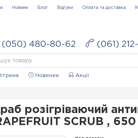
ги
Новини
Блог
Відгуки
Оплата та доставка
К
(050) 480-80-62
(061) 212
ітрина
Новинки
Акції
раб розігріваючий ант
APEFRUIT SCRUB , 650