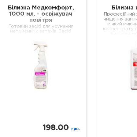
Білизна Медкомфорт,
Білизна 
1000 мл. - освіжувач
Професійний з
чищення ванни
повітря
м'який миючи
Готовий засіб для усунення
концентрату н
неприємних запахів. Засіб
кислоти, п
знищює неприємні запахи
очищення в
біологічних виділень у
кер
відділеннях лікувальних установ
різного профілю, навчальних та
дошкільних закладах, у місцях
громадського харчування…
198.00
грн.