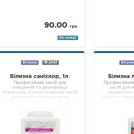
90.00
грн.
На складі
Вітрина
2043
Вітрин
Білизна саніхлор, 1л.
Білизна 
Професійний засіб для
Професійний
очищення та дезінфекції
засіб для м
поверхонь. Концетрований засіб
поверхонь (
для якісного очищення та
підлоги, тверд
дезінфекції будь-яких поверхонь
столів,журн
(підлога, стіни, кахлі, сантехніка,
робочих
раковини, ванни, душові піддони
устаткуванн
тощо). Засіб якісно…
установах р
Властивості: 