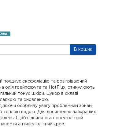
кладі
В кошик
 поєднує ексфоліацію та розігріваючий
ірна олія грейпфрута та HotFlux, стимулюють
альний тонус шкіри. Цукор в складі
гладкою та оновленою.
діляючи особливу увагу проблемним зонам,
краб теплою водою. Для досягнення найкращих
иждень. Щоб підсилити антицелюлітний
нанести антицелюлітний крем.