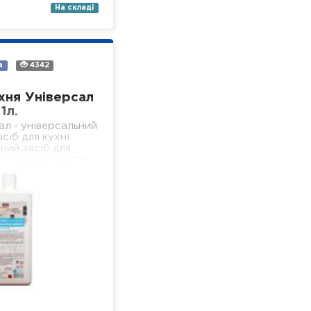
На складі
а
4342
хня Універсал
1л.
ал - універсальний
сіб для кухні.
ний засіб для
а якісного миття
ердих, водостійких
 кухні (підлога,
іконня, стеля,…