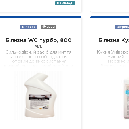
На складі
Вітрина
2772
Вітрин
Білизна WC турбо, 800
Білизна Ку
мл.
Сильнодіючий засіб для миття
Кухня Універс
сантехнічного обладнання.
миючий за
Готовий до використання,
Професій
в'язкий, сильнодіючий засіб для
безпечного т
безпечного та якісного
всіх видів тв
видалення сечового каменю,
поверхонь на
кальцієвих та вапняних
стіни, підв
відкладень з внутрішніх
поверхонь…