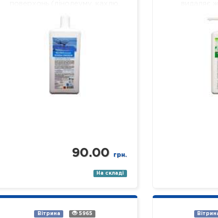
поверхонь (лінолеуму, кахлю,
видаляє ж
ламінату, паркету, пластику,
забруднення,
скла, дзеркал тощо). Склад:
легко змиваєт
нетоногенні…
ми
90.00
грн.
На складі
Вітрина
5965
Вітрин