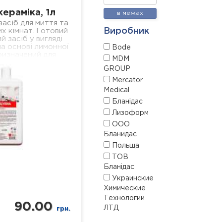
кераміка, 1л
в межах
асіб для миття та
Виробник
х кімнат. Готовий
й засіб у вигляді
а основі лимонної
Bode
ризначений для
MDM
сіх поверхонь з
GROUP
амічним…
Mercator
Medical
Бланідас
Лизоформ
ООО
Бланидас
Польща
ТОВ
Бланідас
Украинские
Химические
Технологии
90.00
ЛТД
грн.