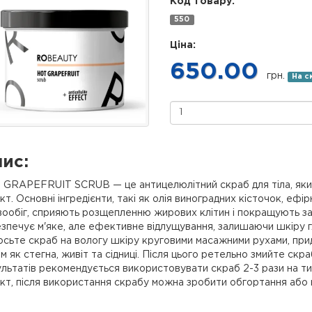
Код товару:
550
Ціна:
650.00
грн.
На с
ис:
 GRAPEFRUIT SCRUB — це антицелюлітний скраб для тіла, який
т. Основні інгредієнти, такі як олія виноградних кісточок, еф
ообіг, сприяють розщепленню жирових клітин і покращують заг
зпечує м'яке, але ефективне відлущування, залишаючи шкіру 
сьте скраб на вологу шкіру круговими масажними рухами, при
м як стегна, живіт та сідниці. Після цього ретельно змийте с
льтатів рекомендується використовувати скраб 2-3 рази на т
т, після використання скрабу можна зробити обгортання або 