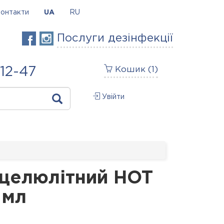
онтакти
UA
RU
Послуги дезінфекції
-12-47
Кошик (
1
)
Увійти
ицелюлітний HOT
 мл