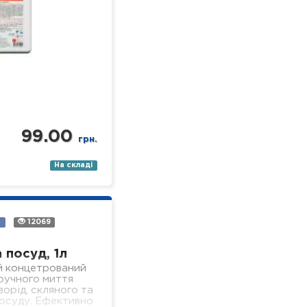
99.00
грн.
На складі
а
12069
 посуд, 1л
й концетрований
 ручного миття
ворід, скляного та
осуду. Ефективно