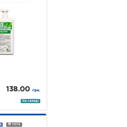
ир та харчові
 добре піниться і
ься, не залишаючи
льної…
138.00
грн.
На складі
а
7079