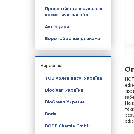
Професійні та лікувальні
косметичні засоби
Аксесуари
Боротьба з шкідниками
Виробники
Оп
ТОВ «Бланідас», Україна
HOT
ефек
Bioclean Україна
кров
забе
BioGreen Україна
Нано
таки
Bode
резу
ефек
BODE Chemie GmbH