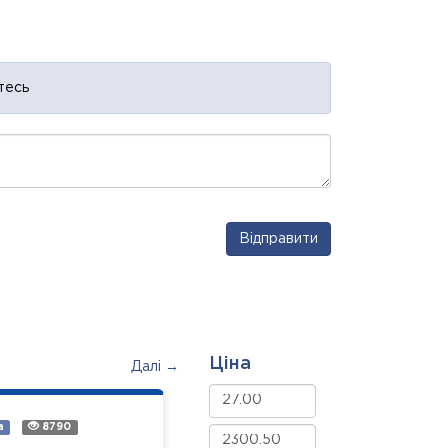
тесь
Відправити
Ціна
Далі →
а
8790