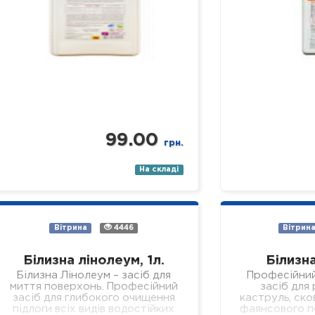
99.00
грн.
На складі
Вітрина
4446
Вітрин
Білизна лінолеум, 1л.
Білизна
Білизна Лінолеум – засіб для
Професійни
миття поверхонь. Професійний
засіб для
засіб для глибокого очищення
каструль, ско
підлоги всіх видів водостійких
фаянсового п