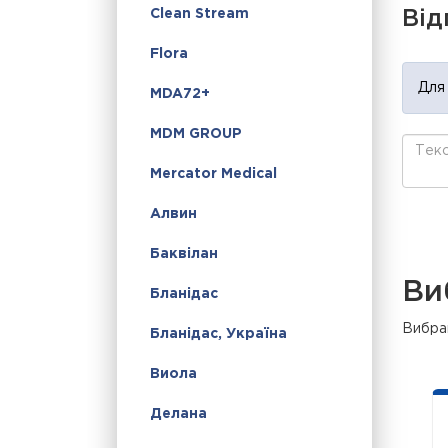
Clean Stream
Від
Flora
Для
MDA72+
MDM GROUP
Mercator Medical
Алвин
Баквілан
Ви
Бланідас
Вибран
Бланідас, Україна
Виола
Делана