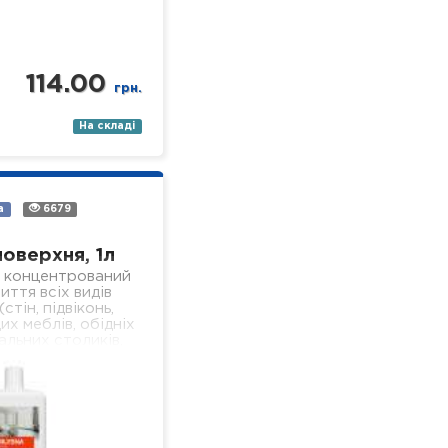
114.00
грн.
На складі
а
6679
поверхня, 1л
 концентрований
иття всіх видів
стін, підвіконь,
их меблів, обідніх
альних столиків,
 поверхонь,
я у лікувальних
ізного профілю).
- економічний; -…