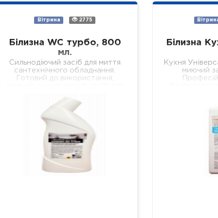
Вітрина
2775
Вітрин
Білизна WC турбо, 800
Білизна Ку
мл.
Сильнодіючий засіб для миття
Кухня Універс
сантехнічного обладнання.
миючий за
Готовий до використання,
Професій
в'язкий, сильнодіючий засіб для
безпечного т
безпечного та якісного
всіх видів тв
видалення сечового каменю,
поверхонь на
кальцієвих та вапняних
стіни, підв
відкладень з внутрішніх
поверхонь…