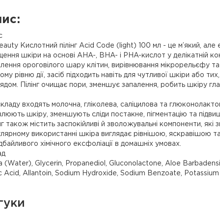
ис:
с
auty Кислотний пілінг Acid Code (light) 100 мл - це м’який, ал
ення шкіри на основі AHA-, BHA- і PHA-кислот у делікатній ко
лення ороговілого шару клітин, вирівнювання мікрорельєфу та
ому рівню дії, засіб підходить навіть для чутливої шкіри або т
ядом. Пілінг очищає пори, зменшує запалення, робить шкіру гл
кладу входять молочна, гліколева, саліцилова та глюконолакто
люють шкіру, зменшують сліди постакне, пігментацію та підви
нг також містить заспокійливі й зволожувальні компоненти, які
лярному використанні шкіра виглядає рівнішою, яскравішою та
дбайливого хімічного ексфоліації в домашніх умовах.
ад
 (Water), Glycerin, Propanediol, Gluconolactone, Aloe Barbadensis 
ic Acid, Allantoin, Sodium Hydroxide, Sodium Benzoate, Potassium
гуки