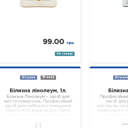
99.00
грн.
На складі
Вітрина
4448
Вітрин
Білизна лінолеум, 1л.
Білизна
Білизна Лінолеум – засіб для
Професійни
миття поверхонь. Професійний
засіб для
засіб для глибокого очищення
каструль, ско
підлоги всіх видів водостійких
фаянсового п
поверхонь (лінолеуму, кахлю,
видаляє ж
ламінату, паркету, пластику,
забруднення,
скла, дзеркал тощо). Склад:
легко змиваєт