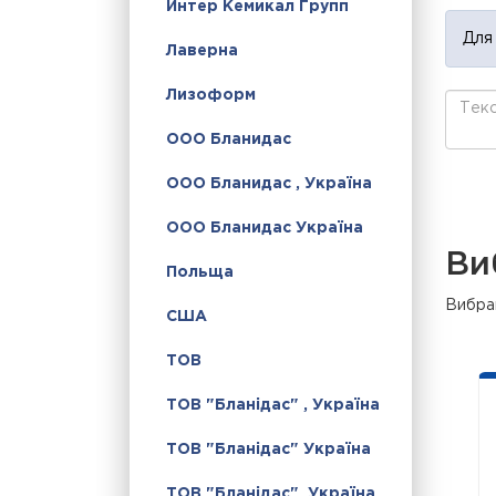
Интер Кемикал Групп
Для
Лаверна
Лизоформ
ООО Бланидас
ООО Бланидас , Україна
ООО Бланидас Україна
Ви
Польща
Вибран
США
ТОВ
ТОВ "Бланідас" , Україна
ТОВ "Бланідас" Україна
ТОВ "Бланідас", Україна