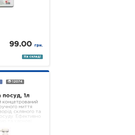
99.00
грн.
На складі
а
12074
 посуд, 1л
й концетрований
 ручного миття
ворід, скляного та
осуду. Ефективно
ир та харчові
 добре піниться і
ься, не залишаючи