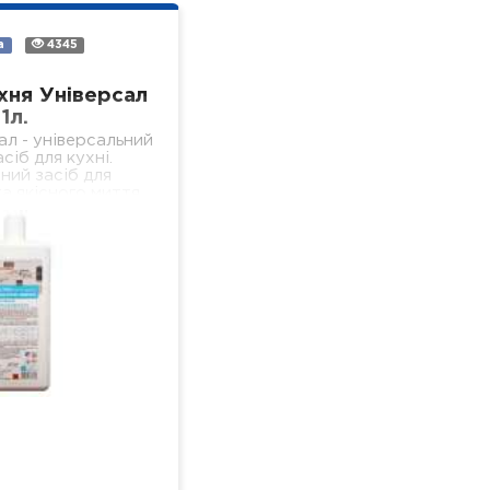
а
4345
хня Універсал
1л.
ал - універсальний
сіб для кухні.
ний засіб для
а якісного миття
ердих, водостійких
 кухні (підлога,
іконня, стеля,…