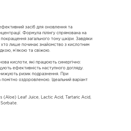
е ефективний засіб для оновлення та
нцентрації. Формула пілінгу спрямована на
 покращення загального тону шкіри. Завдяки
их, хто лише починає знайомство з кислотним
адкою, м’якою та свіжою.
нова кислоти, які працюють синергічно:
щують ефективність наступного догляду.
 знижують ризик подразнення. При
 помітно оздоровленою. Ідеальний варіант
(Aloe) Leaf Juice, Lactic Acid, Tartaric Acid,
 Sorbate.