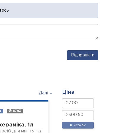
тесь
Відправити
Ціна
Далі →
а
8793
кераміка, 1л
в межах
асіб для миття та