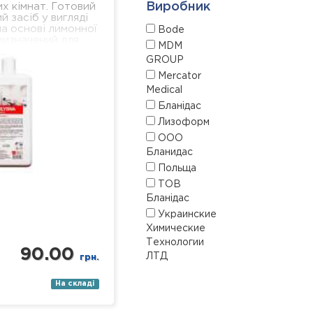
Виробник
х кімнат. Готовий
й засіб у вигляді
а основі лимонної
Bode
ризначений для
MDM
сіх поверхонь з
GROUP
амічним…
Mercator
Medical
Бланідас
Лизоформ
ООО
Бланидас
Польща
ТОВ
Бланідас
Украинские
Химические
Технологии
90.00
ЛТД
грн.
На складі