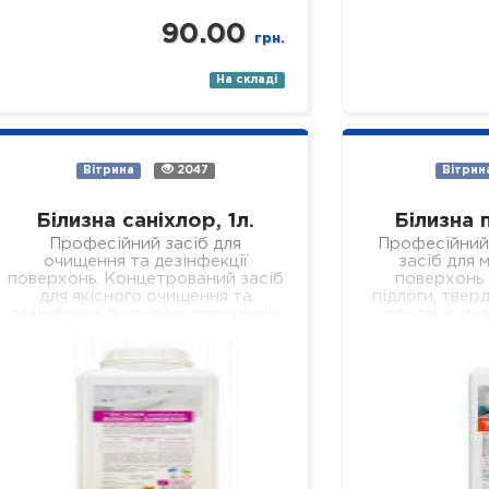
90.00
грн.
На складі
Вітрина
2047
Вітрин
Білизна саніхлор, 1л.
Білизна 
Професійний засіб для
Професійний
очищення та дезінфекції
засіб для м
поверхонь. Концетрований засіб
поверхонь (
для якісного очищення та
підлоги, тверд
дезінфекції будь-яких поверхонь
столів,журн
(підлога, стіни, кахлі, сантехніка,
робочих
раковини, ванни, душові піддони
устаткуванн
тощо). Засіб якісно…
установах р
Властивості: 