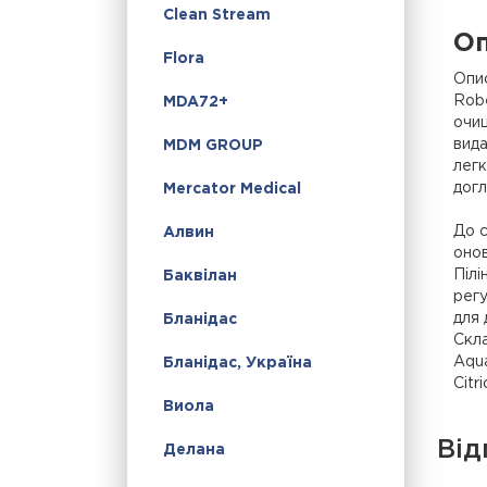
Clean Stream
Оп
Flora
Опи
Robe
MDA72+
очищ
вида
MDM GROUP
легк
догл
Mercator Medical
До с
Алвин
онов
Пілі
Баквілан
регу
для 
Бланідас
Скл
Aqua
Бланідас, Україна
Citr
Виола
Від
Делана