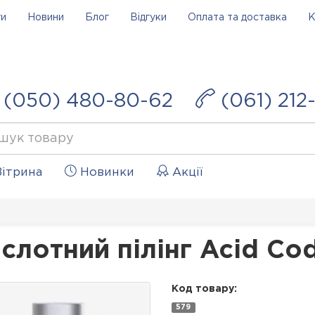
ги
Новини
Блог
Відгуки
Оплата та доставка
К
(050) 480-80-62
(061) 212
ітрина
Новинки
Акції
слотний пілінг Acid Cod
Код товару:
579