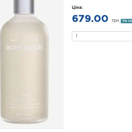
Ціна:
679.00
грн.
На ск