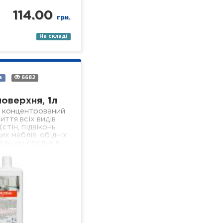
114.00
грн.
На складі
а
6682
поверхня, 1л
 концентрований
иття всіх видів
стін, підвіконь,
их меблів, обідніх
альних столиків,
 поверхонь,
я у лікувальних
ізного профілю).
- економічний; -…