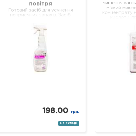
чищення ванни
повітря
м'який миючи
Готовий засіб для усунення
концентрату н
неприємних запахів. Засіб
кислоти, п
знищює неприємні запахи
очищення в
біологічних виділень у
кер
відділеннях лікувальних установ
різного профілю, навчальних та
дошкільних закладах, у місцях
громадського харчування…
198.00
грн.
На складі