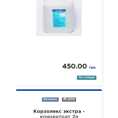
450.00
грн.
На складе
Витрина
2339
Корзолекс экстра -
концентрат 2л