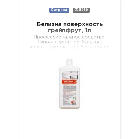
Витрина
5969
Белизна поверхность
грейпфрут, 1л
Профессиональное средство.
Гипоаллергенное. Жидкое,
концентрированное, бесхлорное
мягкое средство для качественного
очищения всех видов поверхностей
(стен, подоконников, полов, мебели,
обеденных столов, журнальных
столиков и т.д.). Не оставляет
разводов…