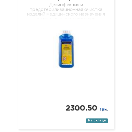
Дезинфекция и
предстерилизационная очистка
изделий медицинского назначения
из различных материалов
одноразового и многоразового
использования, включая:
хирургические (в т.ч.
микрохирургические),
стоматологические (в т.ч.
эндодонтические и вращающиеся
с…
2300.50
грн.
На складе