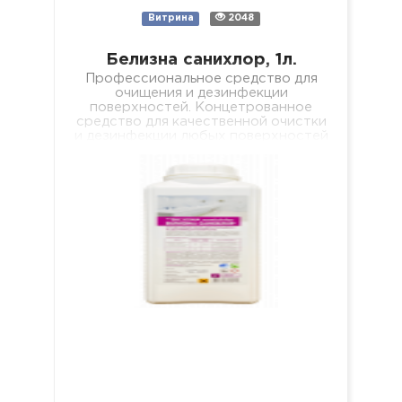
Витрина
2048
Белизна санихлор, 1л.
Профессиональное средство для
очищения и дезинфекции
поверхностей. Концетрованное
средство для качественной очистки
и дезинфекции любых поверхностей
(пол, стены, кафель, сантехника,
раковины, ванны, душевые поддоны
и т.п.). Средство…