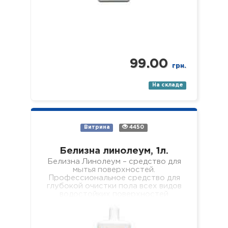
99.00
грн.
На складе
Витрина
4450
Белизна линолеум, 1л.
Белизна Линолеум – средство для
мытья поверхностей.
Профессиональное средство для
глубокой очистки пола всех видов
водостойких поверхностей
(линолеума, кафеля, ламината,
паркета, пластика, стекла, зеркал
и…