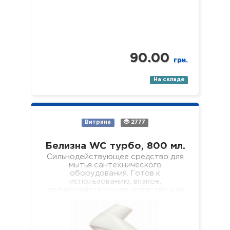
90.00
грн.
На складе
Витрина
2777
Белизна WC турбо, 800 мл.
Сильнодействующее средство для
мытья сантехнического
оборудования. Готов к
использованию, вязкое,
сильнодействующее средство для
безопасного и качественного
удаления мочевого камня,
кальциевых и известковых
отложений с внутренних