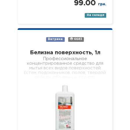
99.00
грн.
На складе
Витрина
6683
Белизна поверхность, 1л
Профессиональное
концентрированное средство для
мытья всех видов поверхностей
(стен, подоконников, полов, твердой
мебели, обеденных столов,
журнальных столиков, рабочих
поверхностей, оборудования в
лечебных учреждениях разного
профиля). Свойства: -…