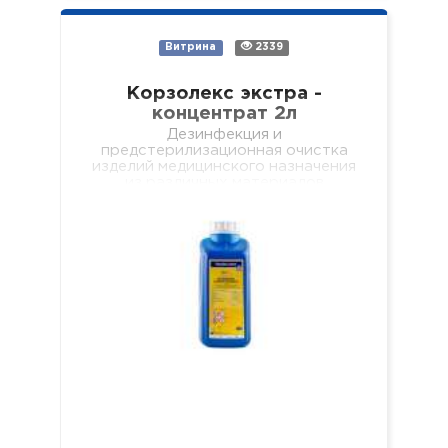
Витрина
2339
Корзолекс экстра -
концентрат 2л
Дезинфекция и
предстерилизационная очистка
изделий медицинского назначения
из различных материалов
одноразового и многоразового
использования, включая:
хирургические (в т.ч.
микрохирургические),
стоматологические (в т.ч.
эндодонтические и вращающиеся
с…