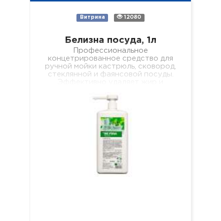
Витрина
12080
Белизна посуда, 1л
Профессиональное
концетрированное средство для
ручной мойки кастрюль, сковород,
стеклянной и фаянсовой посуды.
Эффективно удаляет жир и
пищевые загрязнения, хорошо
пенится и легко смывается, не
оставляя мыльной…