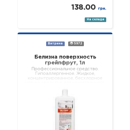
138.00
грн.
На складе
Витрина
5972
Белизна поверхность
грейпфрут, 1л
Профессиональное средство.
Гипоаллергенное. Жидкое,
концентрированное, бесхлорное
мягкое средство для качественного
очищения всех видов поверхностей
(стен, подоконников, полов, мебели,
обеденных столов, журнальных
столиков и т.д.). Не оставляет
разводов…