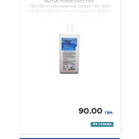
мытья поверхностей.
Профессиональное средство для
глубокой очистки пола всех видов
водостойких поверхностей
(линолеума, кафеля, ламината,
паркета, пластика, стекла, зеркал
и…
90.00
грн.
На складе