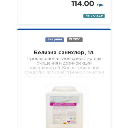
114.00
грн.
На складе
Витрина
2051
Белизна санихлор, 1л.
Профессиональное средство для
очищения и дезинфекции
поверхностей. Концетрованное
средство для качественной очистки
и дезинфекции любых поверхностей
(пол, стены, кафель, сантехника,
раковины, ванны, душевые поддоны
и т.п.). Средство…