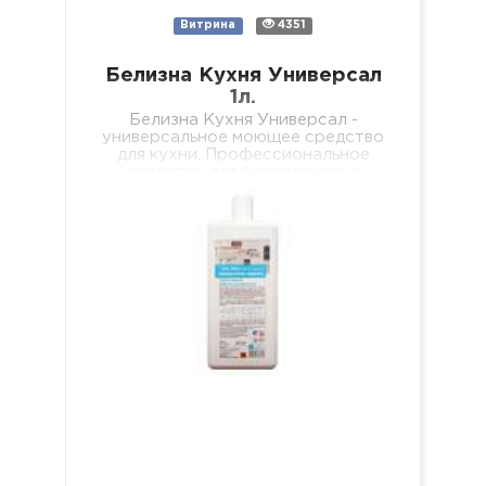
Витрина
4351
Белизна Кухня Универсал
1л.
Белизна Кухня Универсал -
универсальное моющее средство
для кухни. Профессиональное
средство для безопасного и
качественного мытья всех видов
твердых, водостойких
поверхностей на кухне (пол, стены,
…