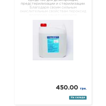
предстерилизации и стерилизации.
Благодаря своим сильным
окислительным свойствам пероксид
водорода нашел широкое
применение в быту и
промышленности, где используется,
например, в…
450.00
грн.
На складе