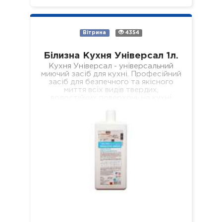
Вітрина
4354
Білизна Кухня Універсал 1л.
Кухня Універсал - універсальний
миючий засіб для кухні. Професійний
засіб для безпечного та якісного
миття всіх видів твердих,
водостійких поверхонь на кухні
(підлога, стіни, підвіконня, стеля,…