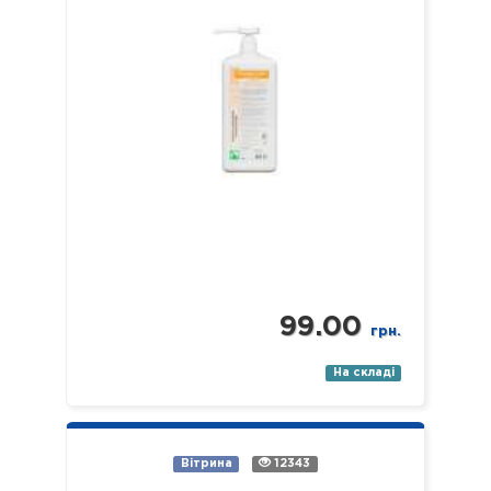
99.00
грн.
На складі
Вітрина
12343