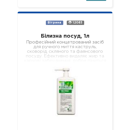
Вітрина
12083
Білизна посуд, 1л
Професійний концетрований засіб
для ручного миття каструль,
сковорід, скляного та фаянсового
посуду. Ефективно видаляє жир та
харчові забруднення, добре піниться
і легко змивається, не залишаючи
мильної…