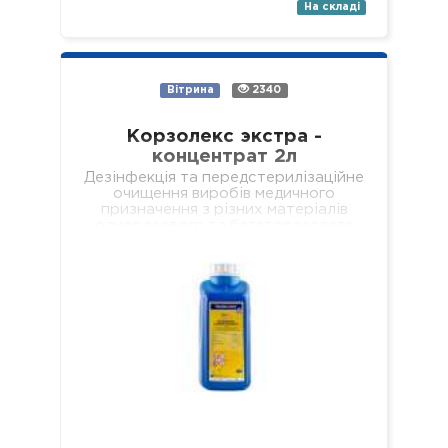
На складі
Вітрина
2340
Корзолекс экстра -
концентрат 2л
Дезінфекція та передстерилізаційне
очищення виробів медичного
призначення з різних матеріалів
одноразового та багаторазового
використання, включаючи: хірургічні
(в т.ч. мікрохірургічні),
стоматологічні (в т.ч. ендодонтичні
та обертові з…