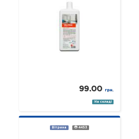
профілю). Властивості: -
економічний; -…
99.00
грн.
На складі
Вітрина
4453