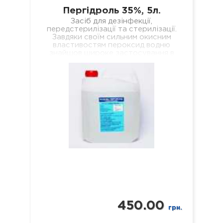
Пергідроль 35%, 5л.
Засіб для дезінфекції,
передстерилізації та стерилізації.
Завдяки своїм сильним окисним
властивостям пероксид водню
знайшов широке застосування в
побуті та промисловості, де
використовується, наприклад, як…
450.00
грн.