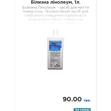
Білизна лінолеум, 1л.
Білизна Лінолеум – засіб для миття
поверхонь. Професійний засіб для
глибокого очищення підлоги всіх
видів водостійких поверхонь
(лінолеуму, кахлю, ламінату,
паркету, пластику, скла, дзеркал
тощо). Склад: нетоногенні…
90.00
грн.
На складі