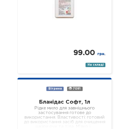
99.00
грн.
На складі
Вітрина
7091
Бланідас Софт, 1л
Рідке мило для завнішнього
застосування готове до
використання. Властивості: готовий
до використання засіб для очищення
шкіри рук та тіла. М'яко і…