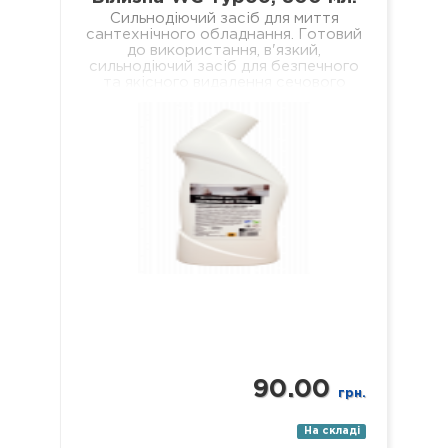
Сильнодіючий засіб для миття
сантехнічного обладнання. Готовий
до використання, в'язкий,
сильнодіючий засіб для безпечного
та якісного видалення сечового
каменю, кальцієвих та вапняних
відкладень з внутрішніх поверхонь…
90.00
грн.
На складі