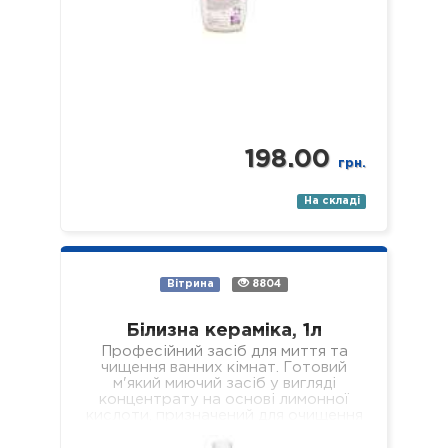
198.00
грн.
На складі
Вітрина
8804
Білизна кераміка, 1л
Професійний засіб для миття та
чищення ванних кімнат. Готовий
м'який миючий засіб у вигляді
концентрату на основі лимонної
кислоти, призначений для очищення
всіх поверхонь з керамічним…