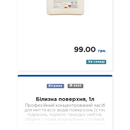
99.00
грн.
На складі
Вітрина
6693
Білизна поверхня, 1л
Професійний концентрований засіб
для миття всіх видів поверхонь (стін,
підвіконь, підлоги, твердих меблів,
обідніх столів,журнальних столиків,
робочих поверхонь, устаткування у
лікувальних установах різного