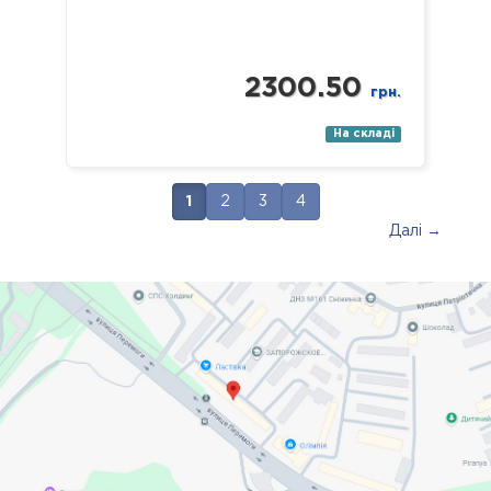
2300.50
грн.
На складі
1
2
3
4
Далі →