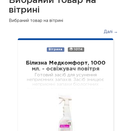
Вибраний товар на
вітрині
Вибраний товар на вітрині
Далі →
Вітрина
10114
Білизна Медкомфорт, 1000
мл. - освіжувач повітря
Готовий засіб для усунення
неприємних запахів. Засіб знищює
неприємні запахи біологічних
виділень у відділеннях лікувальних
установ різного профілю,
навчальних та дошкільних закладах,
у місцях громадського харчування…