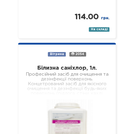
114.00
грн.
На складі
Вітрина
2054
Білизна саніхлор, 1л.
Професійний засіб для очищення та
дезінфекції поверхонь.
Концетрований засіб для якісного
очищення та дезінфекції будь-яких
поверхонь (підлога, стіни, кахлі,
сантехніка, раковини, ванни, душові
піддони тощо). Засіб якісно…