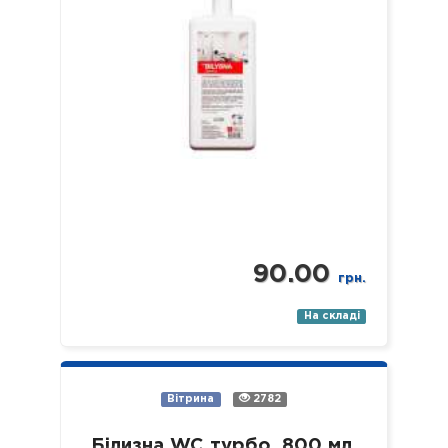
90.00
грн.
На складі
Вітрина
2782
Білизна WC турбо, 800 мл.