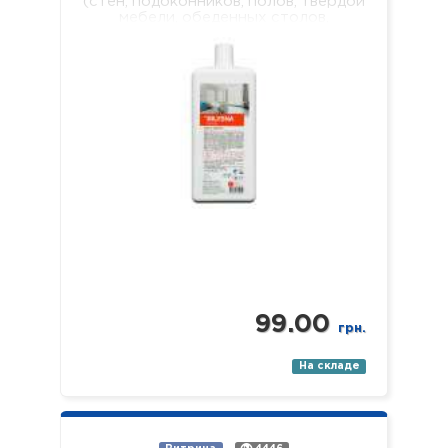
(стен, подоконников, полов, твердой
мебели, обеденных столов,
журнальных столиков, рабочих
поверхностей, оборудования в
лечебных учреждениях разного
профиля). Свойства: -…
99.00
грн.
На складе