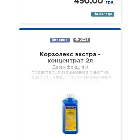
450.00
грн.
На складе
Витрина
2338
Корзолекс экстра -
концентрат 2л
Дезинфекция и
предстерилизационная очистка
изделий медицинского назначения
из различных материалов
одноразового и многоразового
использования, включая:
хирургические (в т.ч.
микрохирургические),
стоматологические (в т.ч.
эндодонтические и вращающиеся
с…