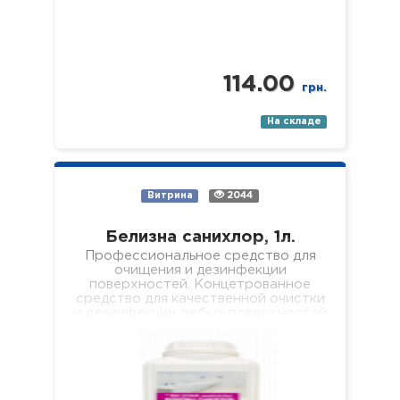
114.00
грн.
На складе
Витрина
2044
Белизна санихлор, 1л.
Профессиональное средство для
очищения и дезинфекции
поверхностей. Концетрованное
средство для качественной очистки
и дезинфекции любых поверхностей
(пол, стены, кафель, сантехника,
раковины, ванны, душевые поддоны
и т.п.). Средство…