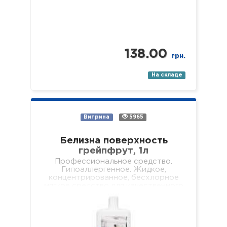
138.00
грн.
На складе
Витрина
5965
Белизна поверхность
грейпфрут, 1л
Профессиональное средство.
Гипоаллергенное. Жидкое,
концентрированное, бесхлорное
мягкое средство для качественного
очищения всех видов поверхностей
(стен, подоконников, полов, мебели,
обеденных столов, журнальных
столиков и т.д.). Не оставляет
разводов…