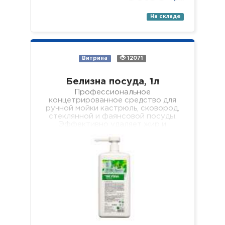
На складе
Витрина
12071
Белизна посуда, 1л
Профессиональное
концетрированное средство для
ручной мойки кастрюль, сковород,
стеклянной и фаянсовой посуды.
Эффективно удаляет жир и
пищевые загрязнения, хорошо
пенится и легко смывается, не
оставляя мыльной…