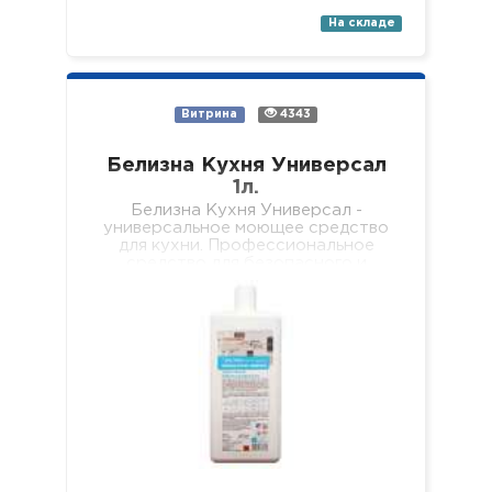
На складе
Витрина
4343
Белизна Кухня Универсал
1л.
Белизна Кухня Универсал -
универсальное моющее средство
для кухни. Профессиональное
средство для безопасного и
качественного мытья всех видов
твердых, водостойких
поверхностей на кухне (пол, стены,
…