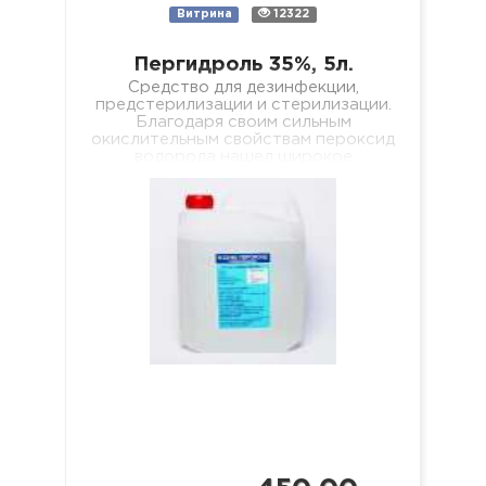
Витрина
12322
Пергидроль 35%, 5л.
Средство для дезинфекции,
предстерилизации и стерилизации.
Благодаря своим сильным
окислительным свойствам пероксид
водорода нашел широкое
применение в быту и
промышленности, где используется,
например, в…