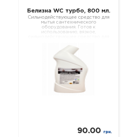
Белизна WC турбо, 800 мл.
Сильнодействующее средство для
мытья сантехнического
оборудования. Готов к
использованию, вязкое,
сильнодействующее средство для
безопасного и качественного
удаления мочевого камня,
кальциевых и известковых
отложений с внутренних
поверхностей…
90.00
грн.