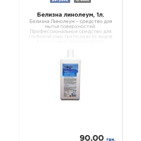
Витрина
4446
Белизна линолеум, 1л.
Белизна Линолеум – средство для
мытья поверхностей.
Профессиональное средство для
глубокой очистки пола всех видов
водостойких поверхностей
(линолеума, кафеля, ламината,
паркета, пластика, стекла, зеркал
и…
90.00
грн.