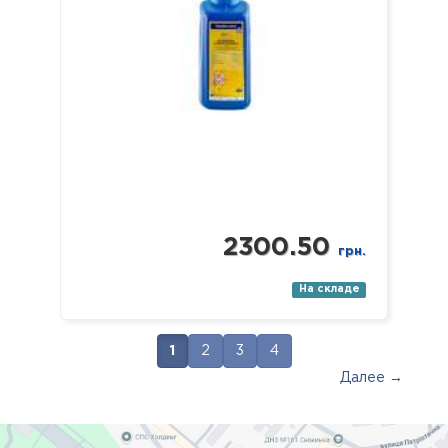
микрохирургические),
стоматологические (в т.ч.
эндодонтические и вращающиеся
с…
2300.50
грн.
На складе
1
2
3
4
Далее →