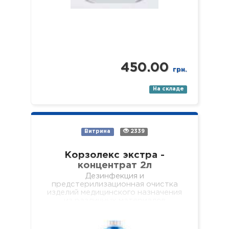
450.00
грн.
На складе
Витрина
2339
Корзолекс экстра -
концентрат 2л
Дезинфекция и
предстерилизационная очистка
изделий медицинского назначения
из различных материалов
одноразового и многоразового
использования, включая:
хирургические (в т.ч.