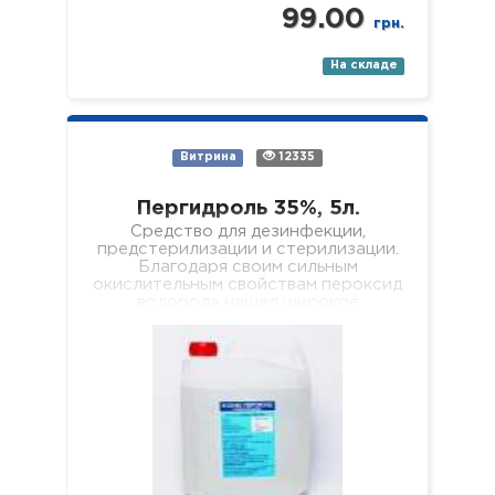
99.00
грн.
На складе
Витрина
12335
Пергидроль 35%, 5л.
Средство для дезинфекции,
предстерилизации и стерилизации.
Благодаря своим сильным
окислительным свойствам пероксид
водорода нашел широкое
применение в быту и
промышленности, где используется,
например, в…