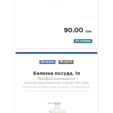
90.00
грн.
На складе
Витрина
12079
Белизна посуда, 1л
Профессиональное
концетрированное средство для
ручной мойки кастрюль, сковород,
стеклянной и фаянсовой посуды.
Эффективно удаляет жир и
пищевые загрязнения, хорошо
пенится и легко смывается, не
оставляя мыльной…