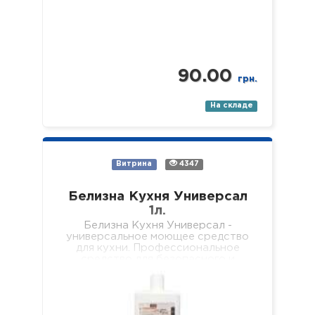
90.00
грн.
На складе
Витрина
4347
Белизна Кухня Универсал
1л.
Белизна Кухня Универсал -
универсальное моющее средство
для кухни. Профессиональное
средство для безопасного и
качественного мытья всех видов
твердых, водостойких
поверхностей на кухне (пол, стены,
…