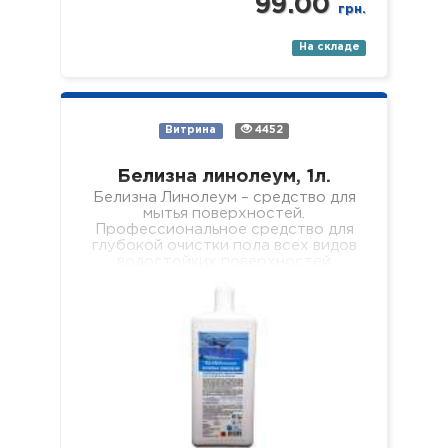
99.00
грн.
На складе
Витрина
4452
Белизна линолеум, 1л.
Белизна Линолеум – средство для
мытья поверхностей.
Профессиональное средство для
глубокой очистки пола всех видов
водостойких поверхностей
(линолеума, кафеля, ламината,
паркета, пластика, стекла, зеркал
и…