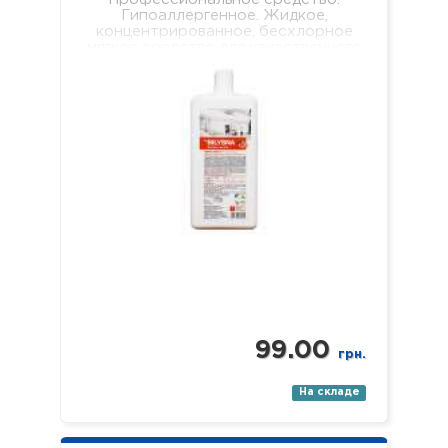
Гипоаллергенное. Жидкое,
концентрированное, бесхлорное
мягкое средство для качественного
очищения всех видов поверхностей
(стен, подоконников, полов, мебели,
обеденных столов, журнальных
столиков и т.д.). Не оставляет
разводов…
99.00
грн.
На складе