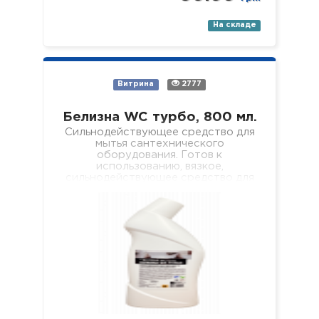
На складе
Витрина
2777
Белизна WC турбо, 800 мл.
Сильнодействующее средство для
мытья сантехнического
оборудования. Готов к
использованию, вязкое,
сильнодействующее средство для
безопасного и качественного
удаления мочевого камня,
кальциевых и известковых
отложений с внутренних
поверхностей…