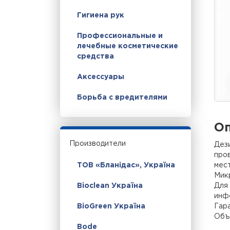
Гигиена рук
Профессиональные и
лечебные косметические
средства
Аксессуары
Борьба с вредителями
Оп
Производители
Дез
пров
мес
ТОВ «Бланідас», Україна
Мик
Для 
Bioclean Україна
инфе
Гара
BioGreen Україна
Объ
Bode