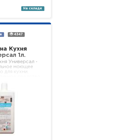
На складе
а
4347
на Кухня
рсал 1л.
хня Универсал -
льное моющее
о для кухни.
альное средство
зопасного и
 мытья всех видов
 водостойких
й на кухне (пол,
тены,…