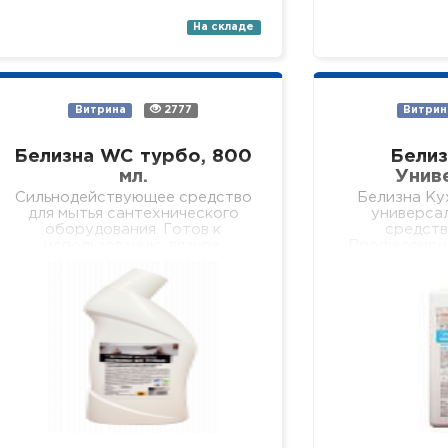
На складе
Витрина
2777
Витрин
Белизна WC турбо, 800
Белиз
мл.
Униве
Сильнодействующее средство
Белизна Ку
для мытья сантехнического
универса
оборудования. Готов к
средств
использованию, вязкое,
Профессион
сильнодействующее средство
для бе
для безопасного и
качественного
качественного удаления
твердых,
мочевого камня, кальциевых и
поверхносте
известковых отложений с
с
внутренних поверхностей…