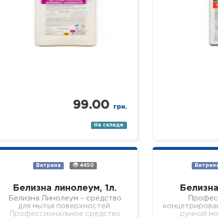
99.00
грн.
На складе
Витрина
4450
Витрин
Белизна линолеум, 1л.
Белизна
Белизна Линолеум – средство
Профес
для мытья поверхностей.
концетрирова
Профессиональное средство
ручной мо