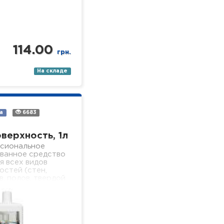
114.00
грн.
На складе
а
6683
верхность, 1л
сиональное
ванное средство
я всех видов
остей (стен,
, полов, твердой
еденных столов,
толиков, рабочих
, оборудования в
еждениях разного
 Свойства: -…