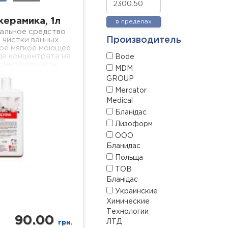
керамика, 1л
в пределах
альное средство
Производитель
и чистки ванных
вое мягкое моющее
де концентрата на
Bode
онной кислоты,
MDM
нное для очистки
GROUP
верхностей с
мическим…
Mercator
Medical
Бланідас
Лизоформ
ООО
Бланидас
Польща
ТОВ
Бланідас
Украинские
Химические
Технологии
90.00
ЛТД
грн.