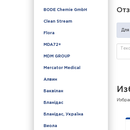
От
BODE Chemie GmbH
Clean Stream
Для
Flora
MDA72+
MDM GROUP
Mercator Medical
Алвин
Из
Баквілан
Избра
Бланідас
Бланідас, Україна
Виола