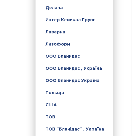
Делана
Интер Кемикал Групп
Лаверна
Лизоформ
ООО Бланидас
ООО Бланидас , Україна
ООО Бланидас Україна
Польща
США
ТОВ
ТОВ "Бланідас" , Україна