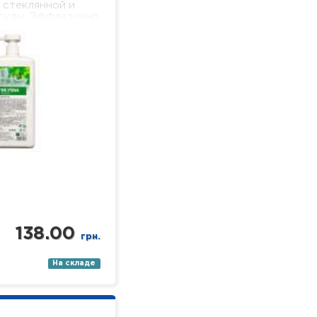
 стеклянной и
суды. Эффективно
жир и пищевые
 хорошо пенится и
тся, не оставляя
льной…
138.00
грн.
На складе