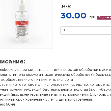
Цена:
30.00
грн.
Под зак
исание:
инфецирующее средство для гигиенической обработки рук и ко
одить гигиеническую антисептическую обработку (в больницах
тах общественного питания и транспорта.
расепт - это готовое для использования средство, которое и
уничтожения инфекций бактериальной этиологии (вкл.туберкул
кций (вкл.парентеральные гепатиты, полиомиелит), грибов, сп
нтийный срок хранения - 5 лет с даты изготовления.
ем: 60мл