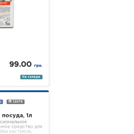
99.00
грн.
На складе
а
12076
 посуда, 1л
сиональное
нное средство для
йки кастрюль,