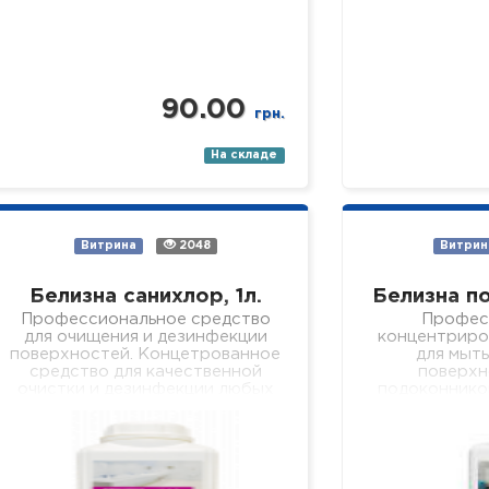
90.00
грн.
На складе
Витрина
2048
Витрин
Белизна санихлор, 1л.
Белизна по
Профессиональное средство
Профес
для очищения и дезинфекции
концентриро
поверхностей. Концетрованное
для мыть
средство для качественной
поверхн
очистки и дезинфекции любых
подоконников
поверхностей (пол, стены,
мебели, об
кафель, сантехника, раковины,
журнальных с
ванны, душевые поддоны и т.п.).
поверхностей
Средство…
лечебных учр
профиля).