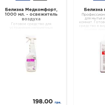
Белизна Медкомфорт,
Белизна 
1000 мл. - освежитель
Профессион
для мытья 
воздуха
комнат. Гото
Готовое средство для
средство в ви
устранения неприятных
основе лим
запахов. Средство уничтожает
предназначе
неприятные запахи
всех по
биологических выделений в
кера
отделениях лечебных
учреждений разного профиля,
учебных и дошкольных
учреждениях, в местах
общественного и…
198.00
грн.