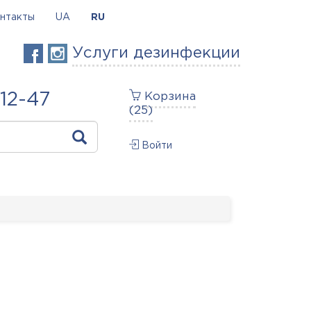
нтакты
UA
RU
Услуги дезинфекции
-12-47
Корзина
(
25
)
Войти