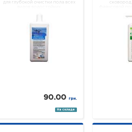
для глубокой очистки пола всех
сковород,
видов водостойких
фаянсовой по
поверхностей (линолеума,
удаляет 
кафеля, ламината, паркета,
загрязнения,
пластика, стекла, зеркал и…
легко смывае
мы
90.00
грн.
На складе